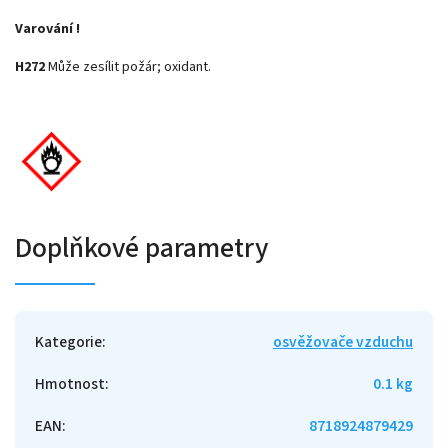
Varování !
H272
Může zesílit požár; oxidant.
Doplňkové parametry
Kategorie
:
osvěžovače vzduchu
Hmotnost
:
0.1 kg
EAN
:
8718924879429