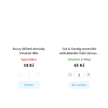
Buzzy vlhčené ubrousky
Gut & Gunstig univerzální
Universal 48ks
antibakteriální čistící ubrousky
80 ks
Vyprodáno
Skladem
(>4 ks)
38 Kč
65 Kč
Detail
Do košíku