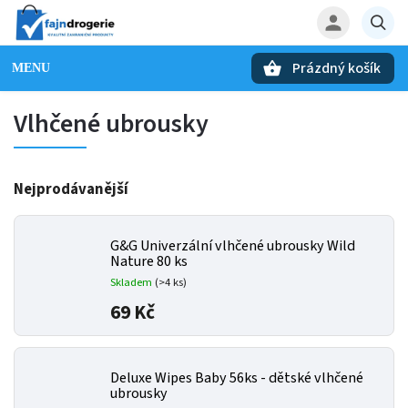
Prázdný košík
Hledat
Vlhčené ubrousky
Nejprodávanější
G&G Univerzální vlhčené ubrousky Wild
Nature 80 ks
Skladem
(>4 ks)
69 Kč
Deluxe Wipes Baby 56ks - dětské vlhčené
ubrousky