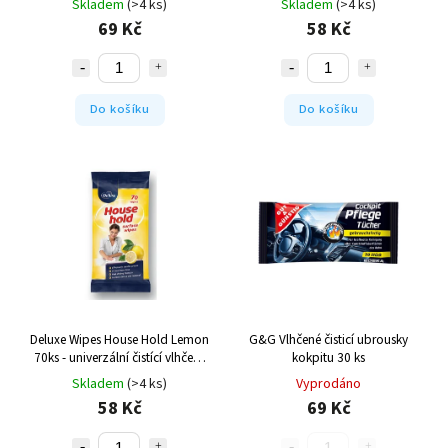
Skladem
(>4 ks)
Skladem
(>4 ks)
69 Kč
58 Kč
Do košíku
Do košíku
Deluxe Wipes House Hold Lemon
G&G Vlhčené čisticí ubrousky
70ks - univerzální čistící vlhčené
kokpitu 30 ks
ubrousky
Skladem
(>4 ks)
Vyprodáno
58 Kč
69 Kč