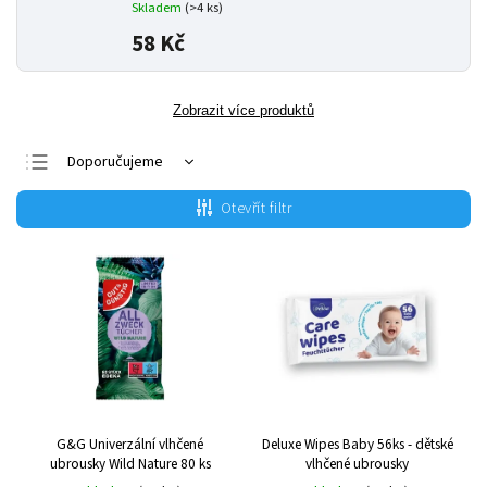
Skladem
(>4 ks)
58 Kč
Zobrazit více produktů
Doporučujeme
Nejlevnější
Otevřít filtr
Nejdražší
Nejprodávanější
Abecedně
G&G Univerzální vlhčené
Deluxe Wipes Baby 56ks - dětské
ubrousky Wild Nature 80 ks
vlhčené ubrousky