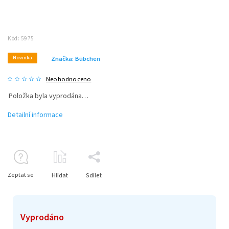
Kód:
5975
Novinka
Značka:
Bübchen
Neohodnoceno
Položka byla vyprodána…
Detailní informace
Zeptat se
Hlídat
Sdílet
Vyprodáno