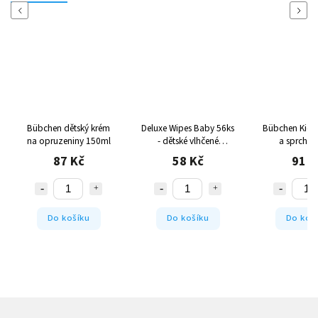
Previous
Next
Bübchen dětský krém
Deluxe Wipes Baby 56ks
Bübchen Kid
na opruzeniny 150ml
- dětské vlhčené
a sprchov
ubrousky
DŽUNGLE 2
87 Kč
58 Kč
91 K
Do košíku
Do košíku
Do koš