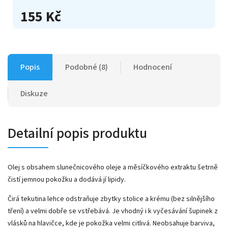
155 Kč
Popis
Podobné (8)
Hodnocení
Diskuze
Detailní popis produktu
Olej s obsahem slunečnicového oleje a měsíčkového extraktu šetrně
čistí jemnou pokožku a dodává jí lipidy.
Čirá tekutina lehce odstraňuje zbytky stolice a krému (bez silnějšího
tření) a velmi dobře se vstřebává. Je vhodný i k vyčesávání šupinek z
vlásků na hlavičce, kde je pokožka velmi citlivá. Neobsahuje barviva,