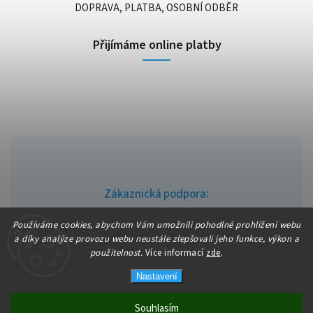
DOPRAVA, PLATBA, OSOBNÍ ODBĚR
Přijímáme online platby
Zákaznická podpora:
info@fajndrogerie.cz
Používáme cookies, abychom Vám umožnili pohodlné prohlížení webu
a díky analýze provozu webu neustále zlepšovali jeho funkce, výkon a
použitelnost.
Více informací
zde
.
Nastavení
Copyright 2026
fajndrogerie
. Všechna práva vyhrazena.
Vytvořil
Shoptet
| Design
Shoptak.cz
Souhlasím