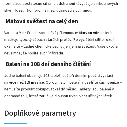
formulace dostatečně silná na odstranění kávy, čaje a nikotinových
skvrn. Ideální kompromis mezi účinností a ochranou.
Mátová svěžest na celý den
Varianta Minz Frisch zanechává příjemnou
mátovou vůni
, která
maskuje typický zápach starších protéz. Po vyčištění cítíte rozdíl
okamžitě – žádné chemické pachy, jen jemná svěžest. Vaše okolí si
nevšimne, že nosíte zubní náhradu.
Balení na 108 dní denního čištění
Jedno balení obsahuje 108 tablet, což při denním použití vystačí
na
více než 3,5 měsíce
. Oproti malým baleními ušetříte čas i peníze –
nemusíte produkt dokupovat každý měsíc. Tablety jsou balené v
ochranné folii, která zaručuje dlouhou trvanlivost účinných látek.
Doplňkové parametry