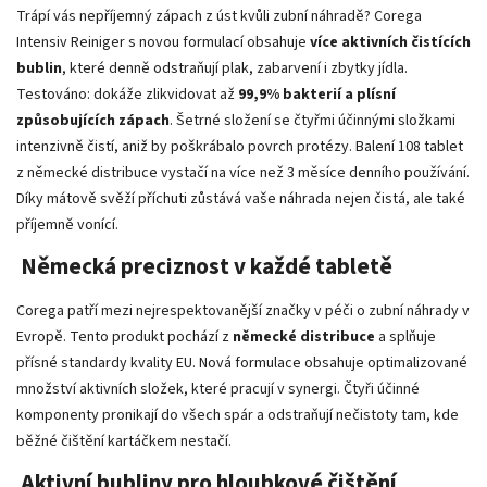
Trápí vás nepříjemný zápach z úst kvůli zubní náhradě? Corega
Intensiv Reiniger s novou formulací obsahuje
více aktivních čistících
bublin
, které denně odstraňují plak, zabarvení i zbytky jídla.
Testováno: dokáže zlikvidovat až
99,9% bakterií a plísní
způsobujících zápach
. Šetrné složení se čtyřmi účinnými složkami
intenzivně čistí, aniž by poškrábalo povrch protézy. Balení 108 tablet
z německé distribuce vystačí na více než 3 měsíce denního používání.
Díky mátově svěží příchuti zůstává vaše náhrada nejen čistá, ale také
příjemně vonící.
Německá preciznost v každé tabletě
Corega patří mezi nejrespektovanější značky v péči o zubní náhrady v
Evropě. Tento produkt pochází z
německé distribuce
a splňuje
přísné standardy kvality EU. Nová formulace obsahuje optimalizované
množství aktivních složek, které pracují v synergi. Čtyři účinné
komponenty pronikají do všech spár a odstraňují nečistoty tam, kde
běžné čištění kartáčkem nestačí.
Aktivní bubliny pro hloubkové čištění