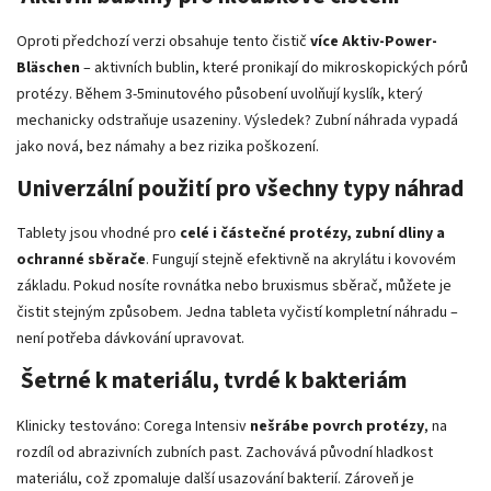
Oproti předchozí verzi obsahuje tento čistič
více Aktiv-Power-
Bläschen
– aktivních bublin, které pronikají do mikroskopických pórů
protézy. Během 3-5minutového působení uvolňují kyslík, který
mechanicky odstraňuje usazeniny. Výsledek? Zubní náhrada vypadá
jako nová, bez námahy a bez rizika poškození.
Univerzální použití pro všechny typy náhrad
Tablety jsou vhodné pro
celé i částečné protézy, zubní dliny a
ochranné sběrače
. Fungují stejně efektivně na akrylátu i kovovém
základu. Pokud nosíte rovnátka nebo bruxismus sběrač, můžete je
čistit stejným způsobem. Jedna tableta vyčistí kompletní náhradu –
není potřeba dávkování upravovat.
Šetrné k materiálu, tvrdé k bakteriám
Klinicky testováno: Corega Intensiv
nešrábe povrch protézy
, na
rozdíl od abrazivních zubních past. Zachovává původní hladkost
materiálu, což zpomaluje další usazování bakterií. Zároveň je