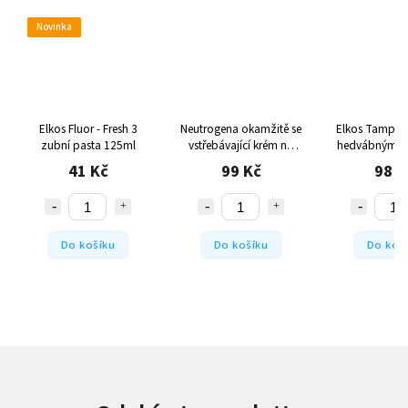
Novinka
Elkos Fluor - Fresh 3
Neutrogena okamžitě se
Elkos Tampony
zubní pasta 125ml
vstřebávající krém na
hedvábným p
ruce 75ml
56ks
41 Kč
99 Kč
98 K
Do košíku
Do košíku
Do koš