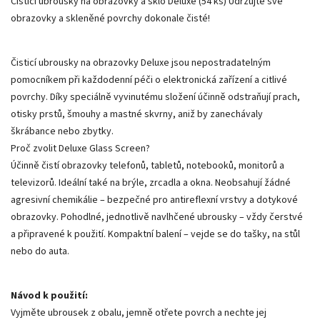
Čisticí ubrousky na obrazovky a sklo Deluxe (54 ks) Udržujte své
obrazovky a skleněné povrchy dokonale čisté!
Čisticí ubrousky na obrazovky Deluxe jsou nepostradatelným
pomocníkem při každodenní péči o elektronická zařízení a citlivé
povrchy. Díky speciálně vyvinutému složení účinně odstraňují prach,
otisky prstů, šmouhy a mastné skvrny, aniž by zanechávaly
škrábance nebo zbytky.
Proč zvolit Deluxe Glass Screen?
Účinně čistí obrazovky telefonů, tabletů, notebooků, monitorů a
televizorů. Ideální také na brýle, zrcadla a okna. Neobsahují žádné
agresivní chemikálie – bezpečné pro antireflexní vrstvy a dotykové
obrazovky. Pohodlné, jednotlivě navlhčené ubrousky – vždy čerstvé
a připravené k použití. Kompaktní balení – vejde se do tašky, na stůl
nebo do auta.
Návod k použití:
Vyjměte ubrousek z obalu, jemně otřete povrch a nechte jej