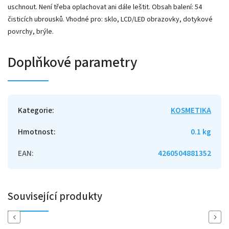
uschnout. Není třeba oplachovat ani dále leštit. Obsah balení: 54
čisticích ubrousků. Vhodné pro: sklo, LCD/LED obrazovky, dotykové
povrchy, brýle.
Doplňkové parametry
Kategorie
:
KOSMETIKA
Hmotnost
:
0.1 kg
EAN
:
4260504881352
Související produkty
Previous
Next