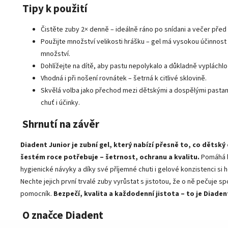
Tipy k použití
Čistěte zuby 2× denně – ideálně ráno po snídani a večer před
Použijte množství velikosti hrášku – gel má vysokou účinnost
množství.
Dohlížejte na dítě, aby pastu nepolykalo a důkladně vypláchlo
Vhodná i při nošení rovnátek – šetrná k citlivé sklovině.
Skvělá volba jako přechod mezi dětskými a dospělými pasta
chuť i účinky.
Shrnutí na závěr
Diadent Junior je zubní gel, který nabízí přesně to, co dětský
šestém roce potřebuje – šetrnost, ochranu a kvalitu.
Pomáhá 
hygienické návyky a díky své příjemné chuti i gelové konzistenci si ho
Nechte jejich první trvalé zuby vyrůstat s jistotou, že o ně pečuje 
pomocník.
Bezpečí, kvalita a každodenní jistota – to je Diaden
O značce Diadent