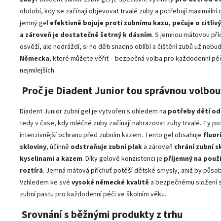
období, kdy se začínají objevovat trvalé zuby a potřebují maximální
jemný gel
efektivně bojuje proti zubnímu kazu, pečuje o citlivý
a zároveň je dostatečně šetrný k dásním
. S jemnou mátovou příc
osvěží, ale nedráždí, si ho děti snadno oblíbí a čištění zubů už nebud
Německa
, které můžete věřit – bezpečná volba pro každodenní pé
nejmilejších.
Proč je Diadent Junior tou správnou volbo
Diadent Junior zubní gel je vytvořen s ohledem na
potřeby dětí od 
tedy v čase, kdy mléčné zuby začínají nahrazovat zuby trvalé. Ty p
intenzivnější ochranu před zubním kazem. Tento gel obsahuje
fluor
skloviny
, účinně
odstraňuje zubní plak
a zároveň
chrání zubní s
kyselinami a kazem
. Díky gelové konzistenci je
příjemný na použi
roztírá
. Jemná mátová příchuť potěší dětské smysly, aniž by působil
Vzhledem ke své
vysoké německé kvalitě
a bezpečnému složení se
zubní pastu pro každodenní péči ve školním věku.
Srovnání s běžnými produkty z trhu