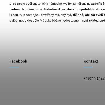
Diadent
je ověřená značka německé kvality zaměřená na
zubní pé
rodinu
. Je známá svou
důsledností ve složení, spolehlivostí a 
Produkty Diadent jsou navrženy tak, aby byly
účinné, ale zároveň 
o děti, nebo dospělé. V Česku běžně nedostupné –
nyní exkluzivně
Facebook
Kontakt
+4207741435