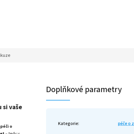
skuze
Doplňkové parametry
 si vaše
Kategorie
:
péče o 
 péči o
let
– tedy v