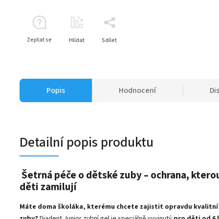
Zeptat se
Hlídat
Sdílet
Popis
Hodnocení
Di
Detailní popis produktu
Šetrná péče o dětské zuby – ochrana, kterou
děti zamilují
Máte doma školáka, kterému chcete zajistit opravdu kvalitní
zuby?
Diadent Junior zubní gel je speciálně vyvinutý
pro děti od 6 