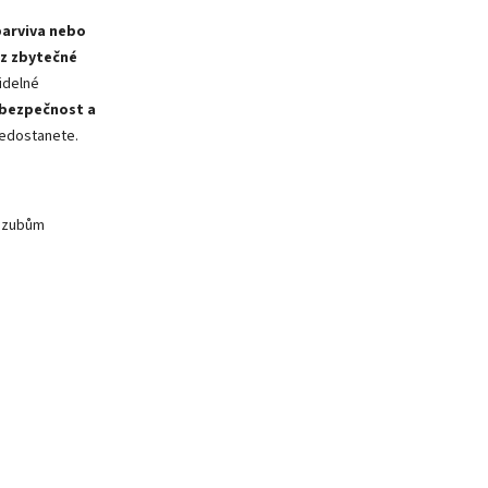
barviva nebo
z zbytečné
idelné
 bezpečnost a
nedostanete.
m zubům