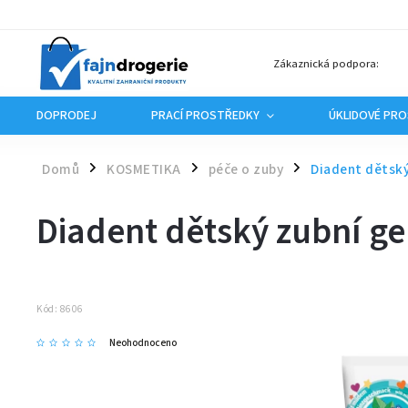
Zákaznická podpora:
DOPRODEJ
PRACÍ PROSTŘEDKY
ÚKLIDOVÉ PR
Domů
KOSMETIKA
péče o zuby
Diadent dětský
/
/
/
Diadent dětský zubní ge
Kód:
8606
Neohodnoceno