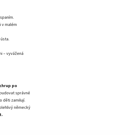
 spaním.
 i v malém
 ústa.
mi – vyvážená
 chrup po
budovat správné
 děti zamilují.
spolehlivý německý
t.