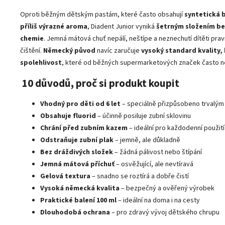
Oproti běžným dětským pastám, které často obsahují
syntetická 
příliš výrazné aroma
, Diadent Junior vyniká
šetrným složením be
chemie
. Jemná mátová chuť nepálí, neštípe a neznechutí dítěti prav
čištění.
Německý původ
navíc zaručuje
vysoký standard kvality,
spolehlivost
, které od běžných supermarketových značek často 
10 důvodů, proč si produkt koupit
Vhodný pro děti od 6 let
– speciálně přizpůsobeno trvalý
Obsahuje fluorid
– účinně posiluje zubní sklovinu
Chrání před zubním kazem
– ideální pro každodenní použití
Odstraňuje zubní plak
– jemně, ale důkladně
Bez dráždivých složek
– žádná pálivost nebo štípání
Jemná mátová příchuť
– osvěžující, ale nevtíravá
Gelová textura
– snadno se roztírá a dobře čistí
Vysoká německá kvalita
– bezpečný a ověřený výrobek
Praktické balení 100 ml
– ideální na doma i na cesty
Dlouhodobá ochrana
– pro zdravý vývoj dětského chrupu