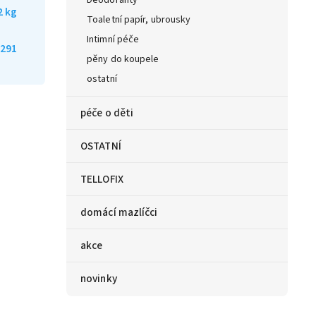
Deodoranty
2 kg
Toaletní papír, ubrousky
Intimní péče
291
pěny do koupele
ostatní
péče o děti
OSTATNÍ
TELLOFIX
domácí mazlíčci
akce
novinky