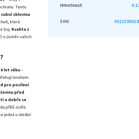
Hmotnost
:
0.1
 ochranu. Tento
 zubní sklovinu
EAN
:
4311596018
hutí, která
e boj.
Kvalita z
či o úsměv vašich
u?
6 let věku
–
otřebují mnohem
id pro posílení
klovinu před
tí a dobře se
a příliš ostře.
 jedná o ideální