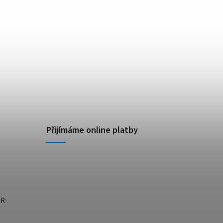
Přijímáme online platby
ĚR