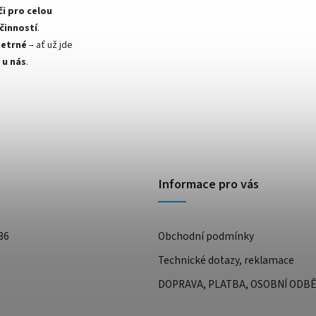
či pro celou
účinností
.
šetrné
– ať už jde
 u nás
.
Informace pro vás
36
Obchodní podmínky
Technické dotazy, reklamace
DOPRAVA, PLATBA, OSOBNÍ ODB