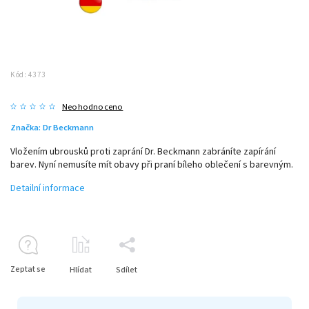
Kód:
4373
Neohodnoceno
Značka:
Dr Beckmann
Vložením ubrousků proti zaprání Dr. Beckmann zabráníte zapírání
barev. Nyní nemusíte mít obavy při praní bíleho oblečení s barevným.
Detailní informace
Zeptat se
Hlídat
Sdílet