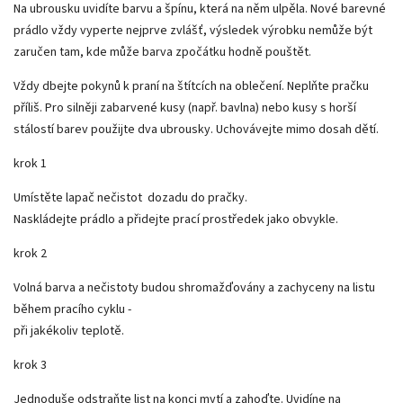
Na ubrousku uvidíte barvu a špínu, která na něm ulpěla. Nové barevné
prádlo vždy vyperte nejprve zvlášť, výsledek výrobku nemůže být
zaručen tam, kde může barva zpočátku hodně pouštět.
Vždy dbejte pokynů k praní na štítcích na oblečení. Neplňte pračku
příliš. Pro silněji zabarvené kusy (např. bavlna) nebo kusy s horší
stálostí barev použijte dva ubrousky. Uchovávejte mimo dosah dětí.
krok 1
Umístěte lapač nečistot dozadu do pračky.
Naskládejte prádlo a přidejte prací prostředek jako obvykle.
krok 2
Volná barva a nečistoty budou shromažďovány a zachyceny na listu
během pracího cyklu -
při jakékoliv teplotě.
krok 3
Jednoduše odstraňte list na konci mytí a zahoďte. Uvidíne na