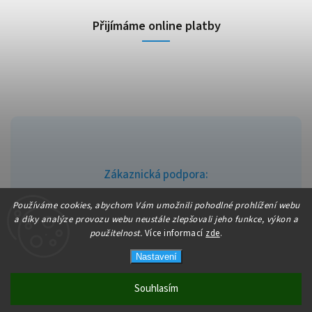
Přijímáme online platby
Zákaznická podpora:
info@fajndrogerie.cz
Používáme cookies, abychom Vám umožnili pohodlné prohlížení webu
a díky analýze provozu webu neustále zlepšovali jeho funkce, výkon a
použitelnost.
Více informací
zde
.
Nastavení
Copyright 2026
fajndrogerie
. Všechna práva vyhrazena.
Vytvořil
Shoptet
| Design
Shoptak.cz
Souhlasím