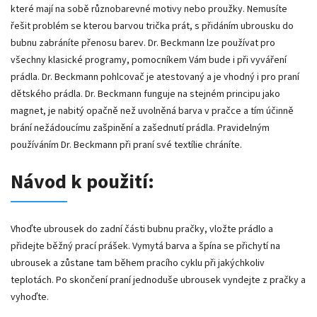
které mají na sobě různobarevné motivy nebo proužky. Nemusíte
řešit problém se kterou barvou trička prát, s přidáním ubrousku do
bubnu zabráníte přenosu barev. Dr. Beckmann lze používat pro
všechny klasické programy, pomocníkem Vám bude i při vyváření
prádla. Dr. Beckmann pohlcovač je atestovaný a je vhodný i pro praní
dětského prádla. Dr. Beckmann funguje na stejném principu jako
magnet, je nabitý opačně než uvolněná barva v pračce a tím účinně
brání nežádoucímu zašpinění a zašednutí prádla. Pravidelným
používáním Dr. Beckmann při praní své textílie chráníte.
Návod k použití:
Vhoďte ubrousek do zadní části bubnu pračky, vložte prádlo a
přidejte běžný prací prášek. Vymytá barva a špína se přichytí na
ubrousek a zůstane tam během pracího cyklu při jakýchkoliv
teplotách. Po skončení praní jednoduše ubrousek vyndejte z pračky a
vyhoďte.