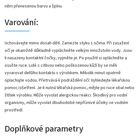
něm přenesenou barvu a špínu.
Varování:
Uchovávejte mimo dosah dětí. Zamezte styku s očima. Při zasažení
očí je okamžitě důkladně vypláchněte velkým množstvím vody. Jsou-
li nasazeny kontaktní čočky, vyjměte je. Po použití si opláchněte a
osušte ruce. Lidé s citlivou nebo poškozenou kůží by se měli
vyvarovat delšího kontaktu s výrobkem. Několik minut opatrně
oplachujte vodou. Přetrvává-li podráždění očí: Vyhledejte lékařskou
pomoc/ošetření. Je-li nutná lékařská pomoc, mějte po ruce obal nebo
štítek výrobku. Může vyvolat alergickou reakci. Škodlivý pro vodní
organismy, může vyvolat dlouhodobé nepříznivé účinky ve vodním
prostředí.
Doplňkové parametry