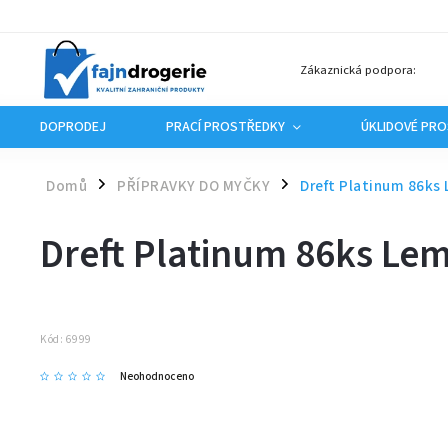
Zákaznická podpora:
DOPRODEJ
PRACÍ PROSTŘEDKY
ÚKLIDOVÉ PR
Domů
PŘÍPRAVKY DO MYČKY
Dreft Platinum 86ks
/
/
Dreft Platinum 86ks Le
Kód:
6999
Neohodnoceno