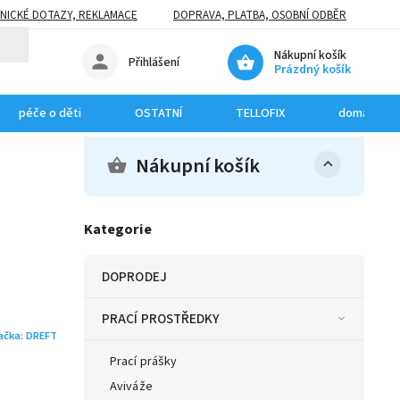
NICKÉ DOTAZY, REKLAMACE
DOPRAVA, PLATBA, OSOBNÍ ODBĚR
Nákupní košík
Přihlášení
Prázdný košík
péče o děti
OSTATNÍ
TELLOFIX
domácí maz
Nákupní košík
Kategorie
DOPRODEJ
PRACÍ PROSTŘEDKY
ačka:
DREFT
Prací prášky
Aviváže