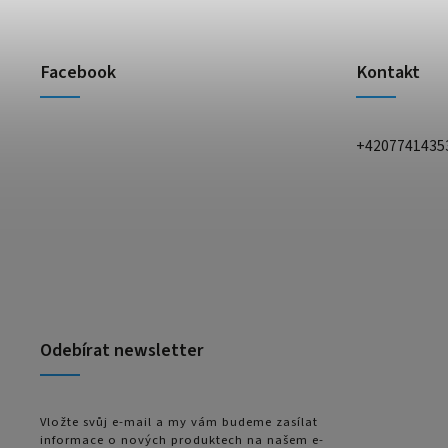
Facebook
Kontakt
+4207741435
Odebírat newsletter
Vložte svůj e-mail a my vám budeme zasílat
informace o nových produktech na našem e-