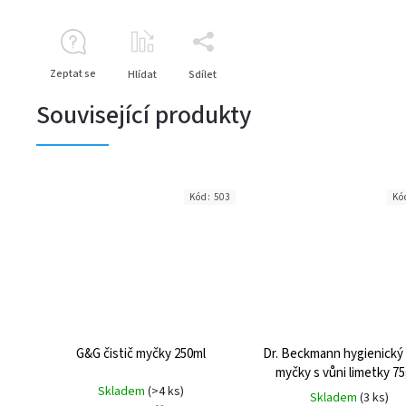
Zeptat se
Hlídat
Sdílet
Související produkty
Kód:
503
Kó
G&G čistič myčky 250ml
Dr. Beckmann hygienický 
myčky s vůni limetky 75
Skladem
(>4 ks)
hadřík
Skladem
(3 ks)