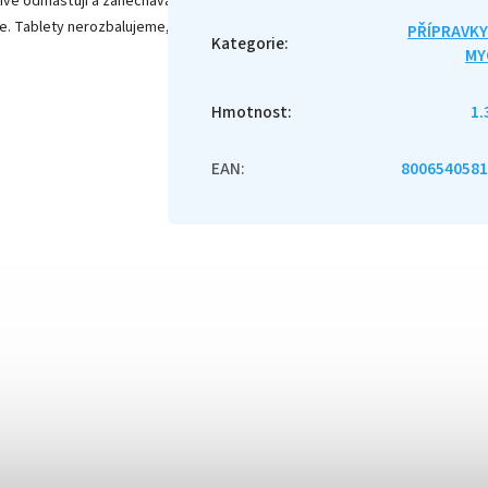
člivě odmašťují a zanechávají úžasný lesk
ene. Tablety nerozbalujeme, pouze vložíme do
PŘÍPRAVKY
Kategorie
:
MY
Hmotnost
:
1.
EAN
:
8006540581