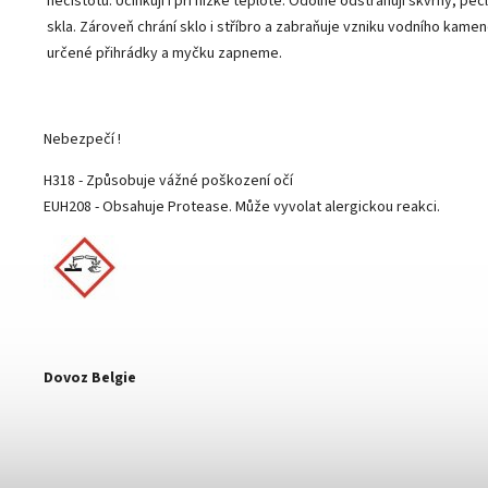
nečistotu. Účinkují i při nízké teplotě. Odolně odstraňují skvrny, pe
skla. Zároveň chrání sklo i stříbro a zabraňuje vzniku vodního kam
určené přihrádky a myčku zapneme.
Nebezpečí !
H318 - Způsobuje vážné poškození očí
EUH208 - Obsahuje Protease. Může vyvolat alergickou reakci.
Dovoz Belgie