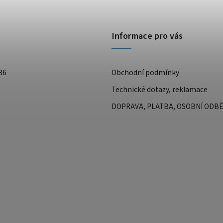
Informace pro vás
36
Obchodní podmínky
Technické dotazy, reklamace
DOPRAVA, PLATBA, OSOBNÍ ODB