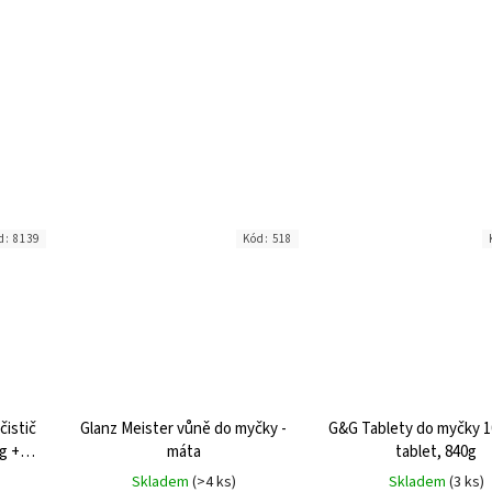
d:
8139
Kód:
518
čistič
Glanz Meister vůně do myčky -
G&G Tablety do myčky 10
g +
máta
tablet, 840g
Skladem
(>4 ks)
Skladem
(3 ks)