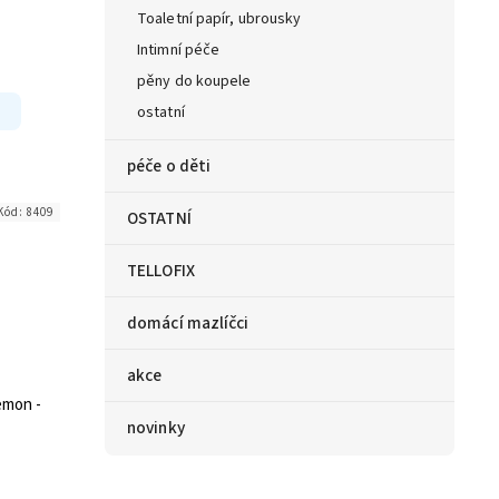
Toaletní papír, ubrousky
Intimní péče
pěny do koupele
ostatní
péče o děti
Kód:
8409
OSTATNÍ
TELLOFIX
domácí mazlíčci
akce
emon -
novinky