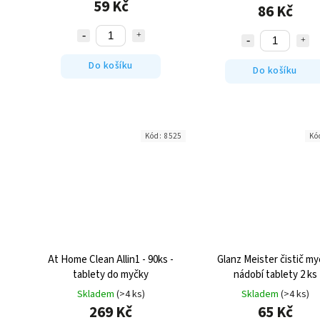
59 Kč
86 Kč
Do košíku
Do košíku
Kód:
8525
Kó
At Home Clean Allin1 - 90ks -
Glanz Meister čistič my
tablety do myčky
nádobí tablety 2 ks
Skladem
(>4 ks)
Skladem
(>4 ks)
269 Kč
65 Kč