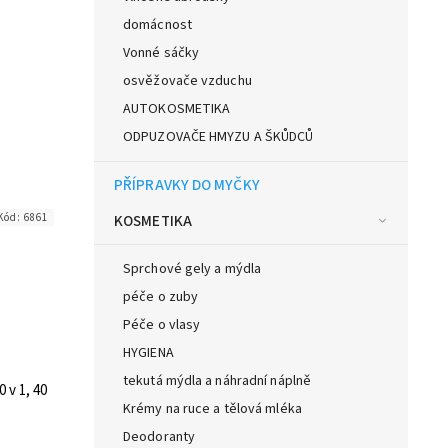
domácnost
Vonné sáčky
osvěžovače vzduchu
AUTOKOSMETIKA
ODPUZOVAČE HMYZU A ŠKŮDCŮ
PŘÍPRAVKY DO MYČKY
Kód:
6861
KOSMETIKA
Sprchové gely a mýdla
péče o zuby
Péče o vlasy
HYGIENA
tekutá mýdla a náhradní náplně
 v 1, 40
Krémy na ruce a tělová mléka
Deodoranty