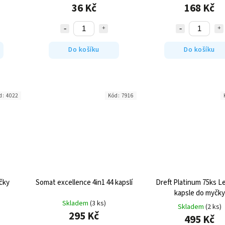
36 Kč
168 Kč
Do košíku
Do košíku
d:
4022
Kód:
7916
čky
Somat excellence 4in1 44 kapslí
Dreft Platinum 75ks L
kapsle do myčky
Skladem
(3 ks)
Skladem
(2 ks)
295 Kč
495 Kč