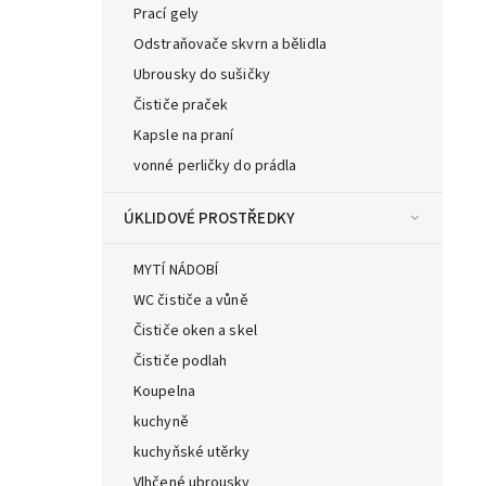
Prací gely
Odstraňovače skvrn a bělidla
Ubrousky do sušičky
Čističe praček
Kapsle na praní
vonné perličky do prádla
ÚKLIDOVÉ PROSTŘEDKY
MYTÍ NÁDOBÍ
WC čističe a vůně
Čističe oken a skel
Čističe podlah
Koupelna
kuchyně
kuchyňské utěrky
Vlhčené ubrousky