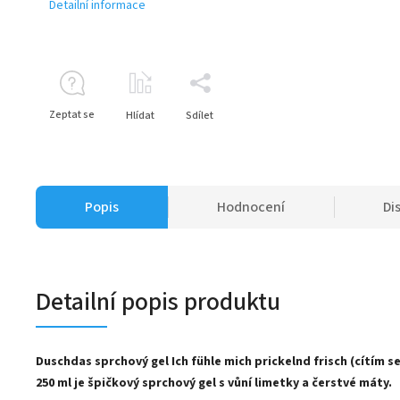
Detailní informace
Zeptat se
Hlídat
Sdílet
Popis
Hodnocení
Di
Detailní popis produktu
Duschdas sprchový gel Ich fühle mich prickelnd frisch (cítím se
250 ml je špičkový sprchový gel s vůní limetky a čerstvé máty.