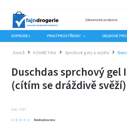
Zákaznická podpora:
DOPRODEJ
PRACÍ PROSTŘEDKY
ÚKLIDOVÉ PR
Domů
KOSMETIKA
Sprchové gely a mýdla
Dusc
/
/
/
Duschdas sprchový gel I
(cítím se dráždivě svěží
Kód:
7397
Neohodnoceno