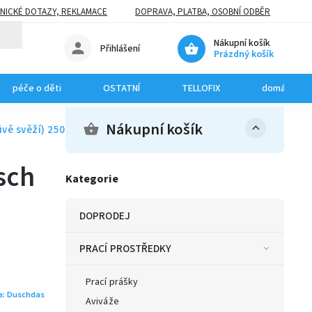
NICKÉ DOTAZY, REKLAMACE
DOPRAVA, PLATBA, OSOBNÍ ODBĚR
Nákupní košík
Přihlášení
Prázdný košík
péče o děti
OSTATNÍ
TELLOFIX
domácí mazl
Nákupní košík
ivě svěží) 250 ml
sch
Kategorie
DOPRODEJ
PRACÍ PROSTŘEDKY
Prací prášky
a:
Duschdas
Aviváže