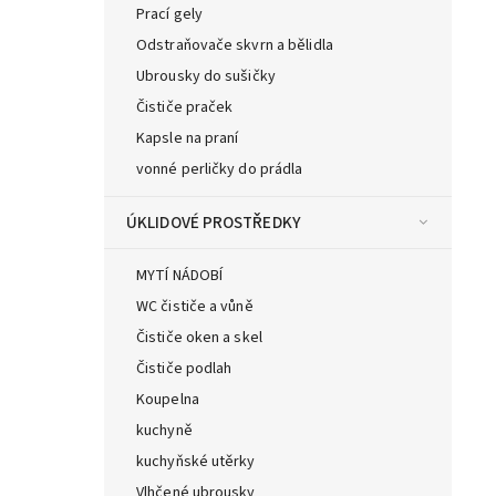
Prací gely
Odstraňovače skvrn a bělidla
Ubrousky do sušičky
Čističe praček
Kapsle na praní
vonné perličky do prádla
ÚKLIDOVÉ PROSTŘEDKY
MYTÍ NÁDOBÍ
WC čističe a vůně
Čističe oken a skel
Čističe podlah
Koupelna
kuchyně
kuchyňské utěrky
Vlhčené ubrousky