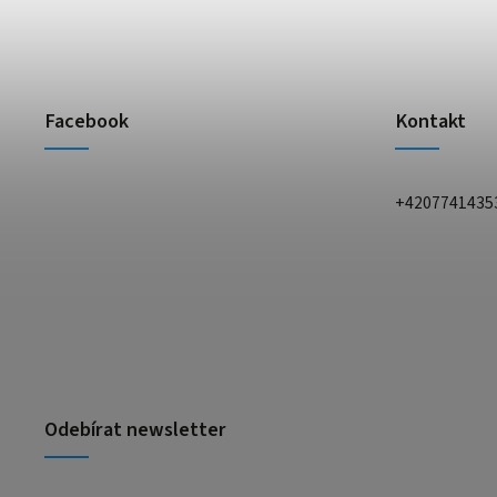
Facebook
Kontakt
+4207741435
Odebírat newsletter