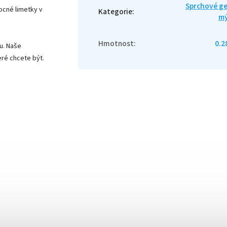
Sprchové ge
vocné limetky v
Kategorie
:
mý
Hmotnost
:
0.2
u. Naše
eré chcete být.