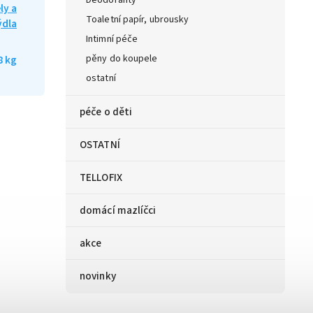
Deodoranty
ly a
Toaletní papír, ubrousky
dla
Intimní péče
pěny do koupele
8 kg
ostatní
péče o děti
OSTATNÍ
TELLOFIX
domácí mazlíčci
akce
novinky