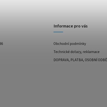
Informace pro vás
36
Obchodní podmínky
Technické dotazy, reklamace
DOPRAVA, PLATBA, OSOBNÍ ODB