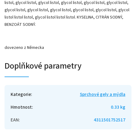
listol, glycol listol, glycol listol, glycol listol, glycol listol, glycol listol,
glycol listol, glycol listol, glycol listol, glycol listol, glycol listol, glycol
listol listol listol, glycol listol listol listol. KYSELINA, CITRÁN SODNÝ,
BENZOÁT SODNÝ.
dovezeno z Německa
Doplňkové parametry
Kategorie
:
Sprchové gely a mýdla
Hmotnost
:
0.33 kg
EAN
:
4311501752517