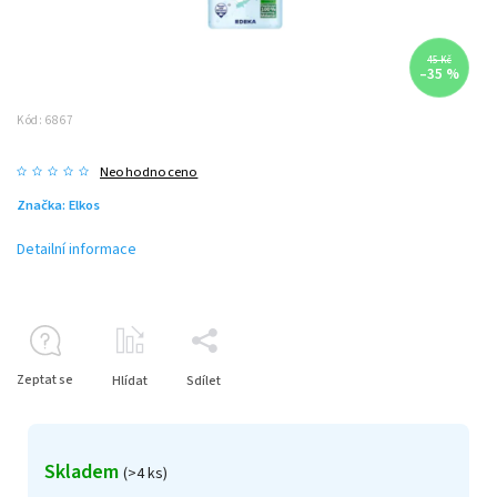
45 Kč
–35 %
Kód:
6867
Neohodnoceno
Značka:
Elkos
Detailní informace
Zeptat se
Hlídat
Sdílet
Skladem
(>4 ks)