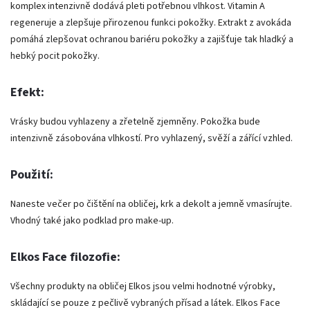
komplex intenzivně dodává pleti potřebnou vlhkost. Vitamin A
regeneruje a zlepšuje přirozenou funkci pokožky. Extrakt z avokáda
pomáhá zlepšovat ochranou bariéru pokožky a zajišťuje tak hladký a
hebký pocit pokožky.
Efekt:
Vrásky budou vyhlazeny a zřetelně zjemněny. Pokožka bude
intenzivně zásobována vlhkostí. Pro vyhlazený, svěží a zářící vzhled.
Použití:
Naneste večer po čištění na obličej, krk a dekolt a jemně vmasírujte.
Vhodný také jako podklad pro make-up.
Elkos Face filozofie:
Všechny produkty na obličej Elkos jsou velmi hodnotné výrobky,
skládající se pouze z pečlivě vybraných přísad a látek. Elkos Face