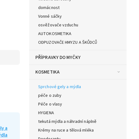
domácnost
Vonné sáčky
osvěžovače vzduchu
AUTOKOSMETIKA
ODPUZOVAČE HMYZU A ŠKŮDCŮ
PŘÍPRAVKY DO MYČKY
KOSMETIKA
Sprchové gely a mýdla
péče o zuby
Péče o vlasy
HYGIENA
tekutá mýdla a náhradní náplně
ly a
Krémy na ruce a tělová mléka
dla