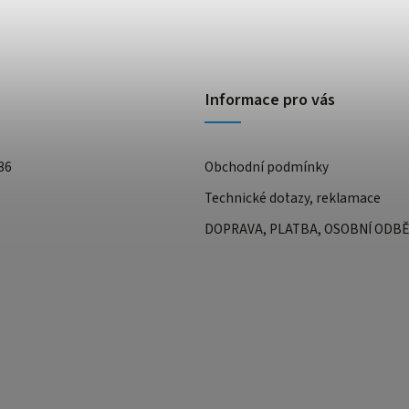
Informace pro vás
36
Obchodní podmínky
Technické dotazy, reklamace
DOPRAVA, PLATBA, OSOBNÍ ODB