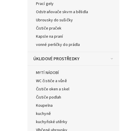
Prací gely
Odstraňovače skvrn a bělidla
Ubrousky do sušičky
Čističe praček
Kapsle na praní
vonné perličky do prádla
ÚKLIDOVÉ PROSTŘEDKY
MYTÍ NÁDOBÍ
WC čističe a vůně
Čističe oken a skel
Čističe podlah
Koupelna
kuchyně
kuchyňské utěrky
Vlhčené ubrousky