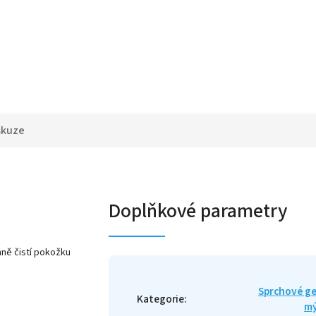
skuze
Doplňkové parametry
mně čistí pokožku
Sprchové ge
Kategorie
:
mý