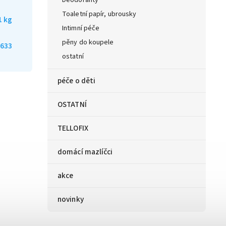
Deodoranty
Toaletní papír, ubrousky
1 kg
Intimní péče
pěny do koupele
633
ostatní
péče o děti
OSTATNÍ
TELLOFIX
domácí mazlíčci
akce
novinky