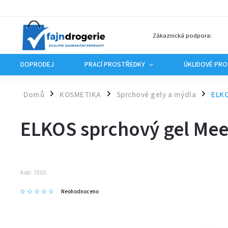
Zákaznická podpora:
DOPRODEJ
PRACÍ PROSTŘEDKY
ÚKLIDOVÉ PR
Domů
KOSMETIKA
Sprchové gely a mýdla
ELKO
/
/
/
ELKOS sprchový gel Mee
Kód:
7005
Neohodnoceno