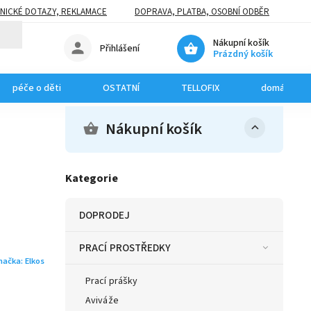
NICKÉ DOTAZY, REKLAMACE
DOPRAVA, PLATBA, OSOBNÍ ODBĚR
Nákupní košík
Přihlášení
Prázdný košík
péče o děti
OSTATNÍ
TELLOFIX
domácí mazl
Nákupní košík
Kategorie
DOPRODEJ
PRACÍ PROSTŘEDKY
načka:
Elkos
Prací prášky
Aviváže