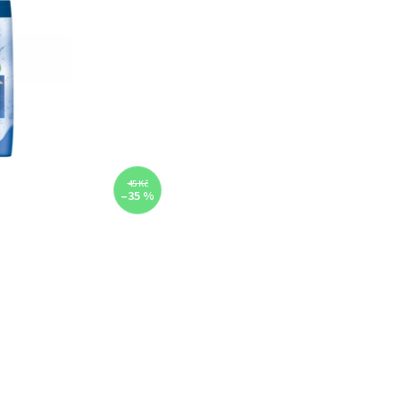
45 Kč
–35 %