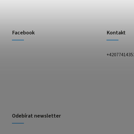
Facebook
Kontakt
+4207741435
Odebírat newsletter