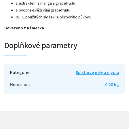
s extraktem z manga a grapefruitu
s ovocně-svěží vůní grapefruitu
91 % použitých složek je přírodního původu.
Dovezeno z Německa
Doplňkové parametry
Kategorie
:
Sprchové gely a mýdla
Hmotnost
:
0.28 kg