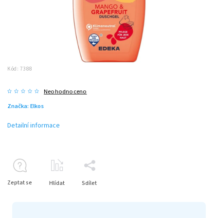
Kód:
7388
Neohodnoceno
Značka:
Elkos
Detailní informace
Zeptat se
Hlídat
Sdílet