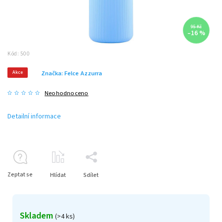
95 Kč
–16 %
Kód:
500
Akce
Značka:
Felce Azzurra
Neohodnoceno
Detailní informace
Zeptat se
Hlídat
Sdílet
Skladem
(>4 ks)