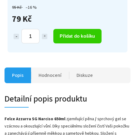
95 Kč
–16 %
79 Kč
Přidat do košíku
Popis
Hodnocení
Diskuze
Detailní popis produktu
Felce Azzurra SG Narciso 650ml
zjemňující pěna
/
sprchový gel se
vzácnou a okouzlující vůní. Díky speciálnímu složení čistí Vaši pokožku
a zanechává jí příjemně měkkou a sametově hebkou. Složení s