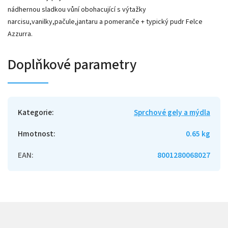
nádhernou sladkou vůní obohacující s výtažky
narcisu,vanilky,pačule,jantaru a pomeranče + typický pudr Felce
Azzurra.
Doplňkové parametry
Kategorie
:
Sprchové gely a mýdla
Hmotnost
:
0.65 kg
EAN
:
8001280068027