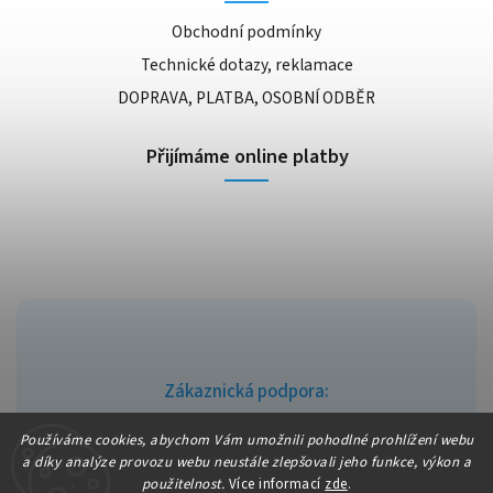
Obchodní podmínky
Technické dotazy, reklamace
DOPRAVA, PLATBA, OSOBNÍ ODBĚR
Přijímáme online platby
Zákaznická podpora:
info@fajndrogerie.cz
Používáme cookies, abychom Vám umožnili pohodlné prohlížení webu
a díky analýze provozu webu neustále zlepšovali jeho funkce, výkon a
použitelnost.
Více informací
zde
.