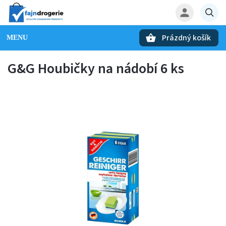
Prázdný košík
Hledat
G&G Houbičky na nádobí 6 ks