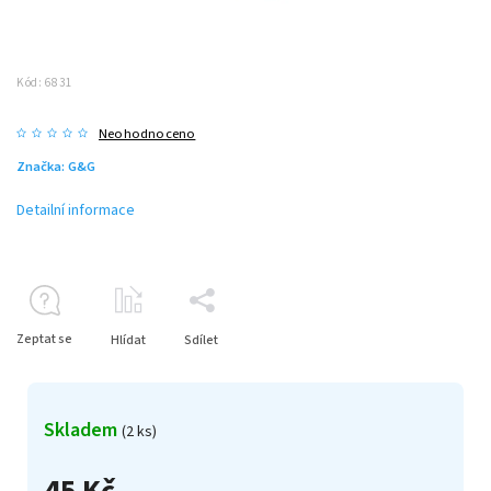
Kód:
6831
Neohodnoceno
Značka:
G&G
Detailní informace
Zeptat se
Hlídat
Sdílet
Skladem
(2 ks)
45 Kč