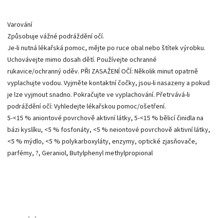
Varování
Způsobuje vážné podráždění očí.
Je-li nutná lékařská pomoc, mějte po ruce obal nebo štítek výrobku.
Uchovávejte mimo dosah dětí. Používejte ochranné
rukavice/ochranný oděv. PŘI ZASAŽENÍ OČÍ: Několik minut opatrně
vyplachujte vodou. Vyjměte kontaktní čočky, jsou-li nasazeny a pokud
je lze vyjmout snadno. Pokračujte ve vyplachování. Přetrvává-li
podráždění očí: Vyhledejte lékařskou pomoc/ošetření.
5-<15 % aniontové povrchově aktivní látky, 5-<15 % bělicí činidla na
bázi kyslíku, <5 % fosfonáty, <5 % neiontové povrchově aktivní látky,
<5 % mýdlo, <5 % polykarboxyláty, enzymy, optické zjasňovače,
parfémy, ?, Geraniol, Butylphenyl methylpropional