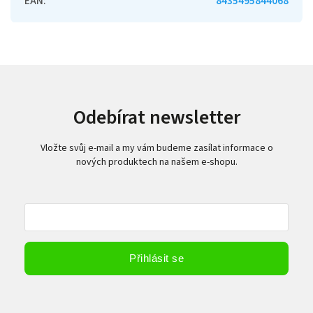
EAN
:
8435495844068
Odebírat newsletter
Vložte svůj e-mail a my vám budeme zasílat informace o
nových produktech na našem e-shopu.
Vložením e-mailu souhlasíte s
podmínkami ochrany osobních údajů
Přihlásit se