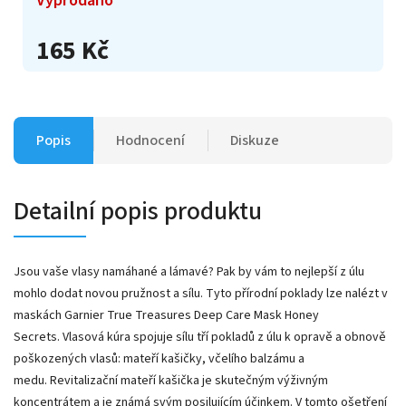
165 Kč
Popis
Hodnocení
Diskuze
Detailní popis produktu
Jsou vaše vlasy namáhané a lámavé?
Pak by vám to nejlepší z úlu
mohlo dodat novou pružnost a sílu.
Tyto přírodní poklady lze nalézt v
maskách Garnier True Treasures Deep Care Mask Honey
Secrets.
Vlasová kúra spojuje sílu tří pokladů z úlu k opravě a obnově
poškozených vlasů: mateří kašičky, včelího balzámu a
medu.
Revitalizační mateří kašička je skutečným výživným
koncentrátem a je známá svým posilujícím účinkem.
V tomto ošetření