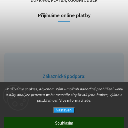
DOPRAVA, PLATBA, OSOBNÍ ODBĚR
Přijímáme online platby
Zákaznická podpora:
info@fajndrogerie.cz
Používáme cookies, abychom Vám umožnili pohodlné prohlížení webu
a díky analýze provozu webu neustále zlepšovali jeho funkce, výkon a
použitelnost.
Více informací
zde
.
Nastavení
Copyright 2026
fajndrogerie
. Všechna práva vyhrazena.
Vytvořil
Shoptet
| Design
Shoptak.cz
Souhlasím