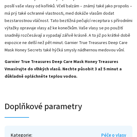
posílí vaše vlasy od kořínků.
Včelí balzám – známý také jako propolis –
má prý také ochranné vlastnosti, med dokáže vlasům dodat
bezstarostnou vláčnost.
Tato beztížná pečující receptura s přírodními
výtažky opravuje vlasy až ke konečkům.
Vaše vlasy se po použití
snadněji rozčesávají a vypadají zářivě krásně.
A to již po krátké době
expozice ne delší než pět minut.
Garnier True Treasures Deep Care
Mask Honey Secrets také hýčká smysly nádhernou medovou vůní.
Garnier True Treasures Deep Care Mask Honey Treasures
Vmasírujte do vlhkých vlasů. Nechte působit 3 až 5 minut a
důkladně opláchněte teplou vodou.
Doplňkové parametry
Kategorie
:
Péče o vlasy