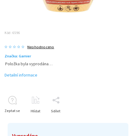
Kód:
6596
Neohodnoceno
Značka:
Garnier
Položka byla vyprodána…
Detailní informace
Zeptat se
Hlídat
Sdílet
Vyprodáno