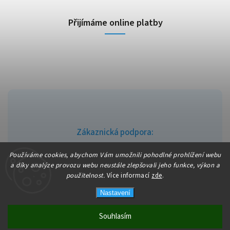
Přijímáme online platby
Zákaznická podpora:
info@fajndrogerie.cz
Používáme cookies, abychom Vám umožnili pohodlné prohlížení webu
a díky analýze provozu webu neustále zlepšovali jeho funkce, výkon a
použitelnost.
Více informací
zde
.
Nastavení
Copyright 2026
fajndrogerie
. Všechna práva vyhrazena.
Vytvořil
Shoptet
| Design
Shoptak.cz
Souhlasím