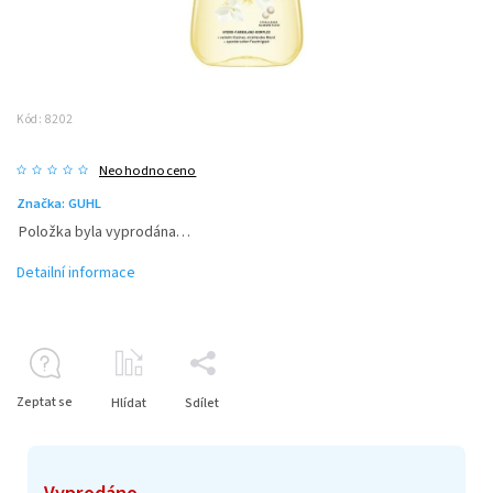
Kód:
8202
Neohodnoceno
Značka:
GUHL
Položka byla vyprodána…
Detailní informace
Zeptat se
Hlídat
Sdílet
Vyprodáno