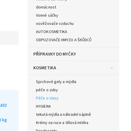
domácnost
Vonné sáčky
osvěžovače vzduchu
AUTOKOSMETIKA
ODPUZOVAČE HMYZU A ŠKŮDCŮ
PŘÍPRAVKY DO MYČKY
KOSMETIKA
Sprchové gely a mýdla
péče o zuby
Péče o vlasy
lasy
HYGIENA
tekutá mýdla a náhradní náplně
3 kg
Krémy na ruce a tělová mléka