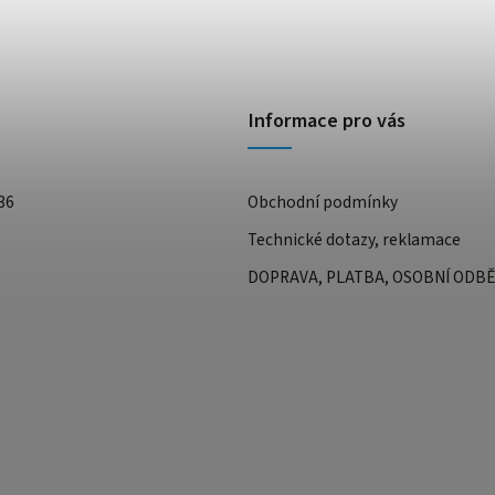
Informace pro vás
36
Obchodní podmínky
Technické dotazy, reklamace
DOPRAVA, PLATBA, OSOBNÍ ODB