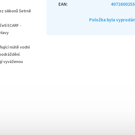
EAN
:
4072600255
z silikonů šetrně
Položka byla vyprod
četí ECARF -
hlavy
ňující mátě vodní
 podráždění.
ují vyváženou