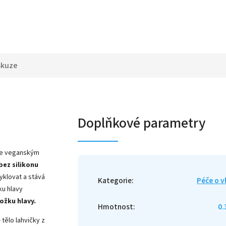
skuze
Doplňkové parametry
uje veganským
bez silikonu
cyklovat a stává
Kategorie
:
Péče o v
ku hlavy
ožku hlavy.
Hmotnost
:
0.
tělo lahvičky z