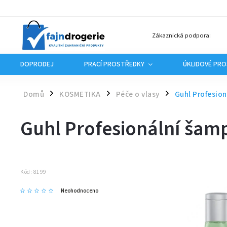
Zákaznická podpora:
DOPRODEJ
PRACÍ PROSTŘEDKY
ÚKLIDOVÉ PR
Domů
KOSMETIKA
Péče o vlasy
Guhl Profesion
/
/
/
Guhl Profesionální šamp
Kód:
8199
Neohodnoceno