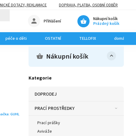
NICKÉ DOTAZY, REKLAMACE
DOPRAVA, PLATBA, OSOBNÍ ODBĚR
Nákupní košík
Přihlášení
Prázdný košík
péče o děti
OSTATNÍ
TELLOFIX
domácí mazl
Nákupní košík
Kategorie
DOPRODEJ
PRACÍ PROSTŘEDKY
načka:
GUHL
Prací prášky
Aviváže