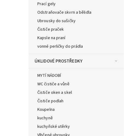
Prací gely
Odstraňovače skvrn a bělidla
Ubrousky do sušičky
Čističe praček
Kapsle na praní
vonné perličky do prádla
ÚKLIDOVÉ PROSTŘEDKY
MYTÍ NÁDOBÍ
WC čističe a vůně
Čističe oken a skel
Čističe podlah
Koupelna
kuchyně
kuchyňské utěrky
Vlhčené ubrousky