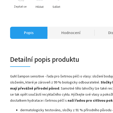
Zeptat se
Hlídat
Sdílet
Popis
Hodnocení
Di
Detailní popis produktu
Guhl šampon sensitive - řada pro šetrnou péči o vlasy: složení bod
složením, které je zároveň z 99 % biologicky odbouratelné.
Složky 
mají převážně přírodní původ
. Samotné tělo lahvičky lze také re
se tak opět součástí recyklačního cyklu. Hýčkejte své vlasy a pokož
dostatkem hydratace i šetrnou péčí s
naší řadou pro citlivou pok
dermatologicky testováno, složky z 91 % přírodního původu - 