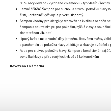
99 % recyklováno - vyrobeno v Německu - typ vlasů: všechny
Jemné čištění: Šampon pro suchou a citlivou pokožku hlavy be
čistí, udržitelně vyživuje a je velmi úsporný.
Šampon vhodný pro alergiky: testován na kvalitu a oceněn pe
šampon s neutrálním pH pro pokožku, hýčká vlasy a pokožku 
dostatečnou vlhkostí
Lipový květ a máta vodní: díky jemnému lipovému květu, zklid
a panthenolu se pokožka hlavy zklidňuje a zbavuje svědění a
Řada pro citlivou pokožku hlavy: šampon a kondicionér zajišť
pokožku hlavy a přirozený lesk vlasů až ke konečkům.
Dovezeno z Německa