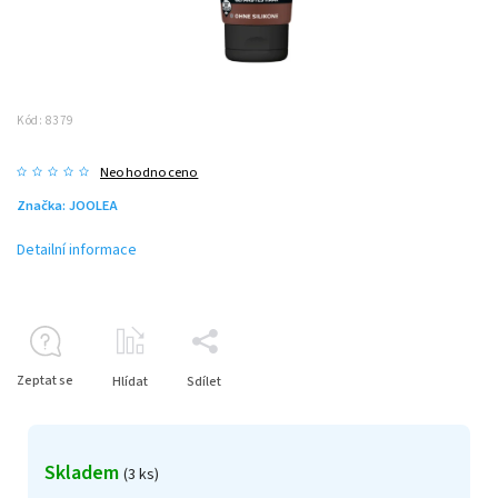
Kód:
8379
Neohodnoceno
Značka:
JOOLEA
Detailní informace
Zeptat se
Hlídat
Sdílet
Skladem
(3 ks)