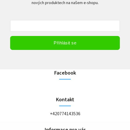
nových produktech na našem e-shopu.
Vložením e-mailu souhlasíte s
podmínkami ochrany osobních údajů
Přihlásit se
Facebook
Kontakt
+420774143536
Informace pro vás