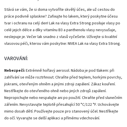
Stává se vám, že si doma vytvoříte skvělý účes, ale už cestou do
práce podivně splaskne? Zafixujte ho lakem, který poskytne účesu
tvar i ochranu na celý den! Lak na vlasy Extra Strong posiluje vlasy po
celé jejich délce a díky vitamínu B3 a panthenolu vlasy nevysušuje,
neslepuje je. Večer lak snadno z vlasů vyčešete. Užívejte si kvalitní
vlasovou péči, kterou vám poskytne: NIVEA Lak na vlasy Extra Strong.
VAROVÁNÍ:
Nebezpečí:
Extrémně hořlavý aerosol. Nádoba je pod tlakem: při
zahřívání se může roztrhnout. Chraňte před teplem, horkými povrchy,
jiskrami, otevřeným ohněm a jinými zdroji zapálení. Zákaz kouření.
Nestříkejte do otevřeného ohně nebo jiných zdrojů zapálení.
Nepropichujte nebo nespalujte ani po použití. Chraňte před slunečním
zářením. Nevystavujte teplotě přesahující 50 °C/122 °F. Uchovávejte
mimo dosah dětí. Používejte pouze pro stanovený účel. Nestříkejte
do očí. Vyvarujte se delší aplikaci a přímému vdechování.