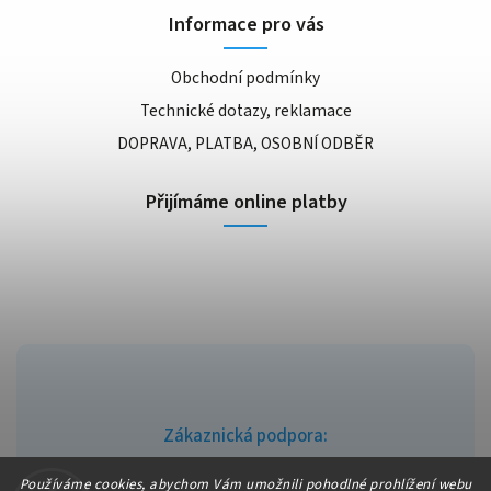
Informace pro vás
Obchodní podmínky
Technické dotazy, reklamace
DOPRAVA, PLATBA, OSOBNÍ ODBĚR
Přijímáme online platby
Zákaznická podpora:
info@fajndrogerie.cz
Používáme cookies, abychom Vám umožnili pohodlné prohlížení webu