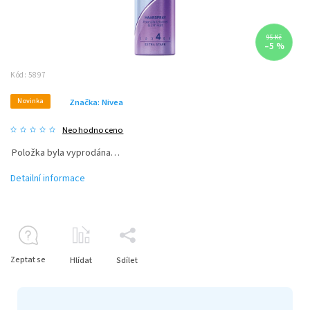
95 Kč
–5 %
Kód:
5897
Novinka
Značka:
Nivea
Neohodnoceno
Položka byla vyprodána…
Detailní informace
Zeptat se
Hlídat
Sdílet