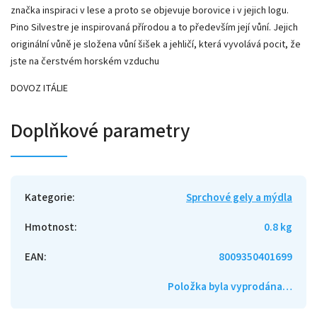
značka inspiraci v lese a proto se objevuje borovice i v jejich logu.
Pino Silvestre je inspirovaná přírodou a to především její vůní. Jejich
originální vůně je složena vůní šišek a jehličí, která vyvolává pocit, že
jste na čerstvém horském vzduchu
DOVOZ ITÁLIE
Doplňkové parametry
Kategorie
:
Sprchové gely a mýdla
Hmotnost
:
0.8 kg
EAN
:
8009350401699
Položka byla vyprodána…