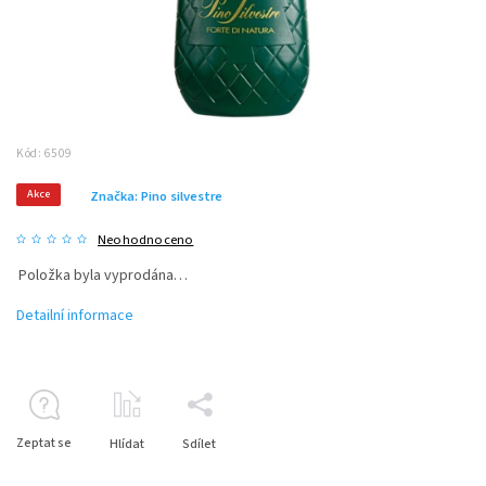
Kód:
6509
Akce
Značka:
Pino silvestre
Neohodnoceno
Položka byla vyprodána…
Detailní informace
Zeptat se
Hlídat
Sdílet