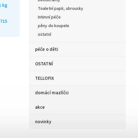
Deodoranty
1 kg
Toaletní papír, ubrousky
Intimní péče
715
pěny do koupele
ostatní
péče o děti
OSTATNÍ
TELLOFIX
domácí mazlíčci
akce
novinky