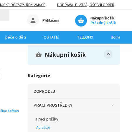
NICKÉ DOTAZY, REKLAMACE
DOPRAVA, PLATBA, OSOBNÍ ODBĚR
Nákupní košík
Přihlášení
Prázdný košík
péče o děti
OSTATNÍ
TELLOFIX
domácí mazl
Nákupní košík
á
Kategorie
DOPRODEJ
PRACÍ PROSTŘEDKY
čka:
Softlan
Prací prášky
Aviváže