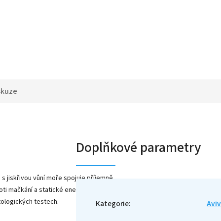
skuze
Doplňkové parametry
n s jiskřivou vůní moře spojuje příjemně
ti mačkání a statické energii. Velmi dobrá
tologických testech.
Kategorie
:
Avi