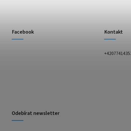
Facebook
Kontakt
+4207741435
Odebírat newsletter