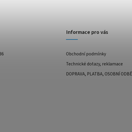
Informace pro vás
36
Obchodní podmínky
Technické dotazy, reklamace
DOPRAVA, PLATBA, OSOBNÍ ODB