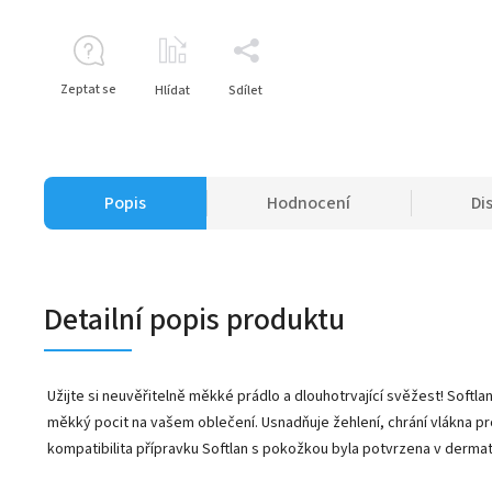
Zeptat se
Hlídat
Sdílet
Popis
Hodnocení
Di
Detailní popis produktu
Užijte si neuvěřitelně měkké prádlo a dlouhotrvající svěžest! Softla
měkký pocit na vašem oblečení. Usnadňuje žehlení, chrání vlákna pro
kompatibilita přípravku Softlan s pokožkou byla potvrzena v derma