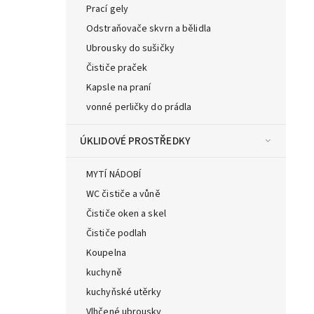
Prací gely
Odstraňovače skvrn a bělidla
Ubrousky do sušičky
Čističe praček
Kapsle na praní
vonné perličky do prádla
ÚKLIDOVÉ PROSTŘEDKY
MYTÍ NÁDOBÍ
WC čističe a vůně
Čističe oken a skel
Čističe podlah
Koupelna
kuchyně
kuchyňské utěrky
Vlhčené ubrousky