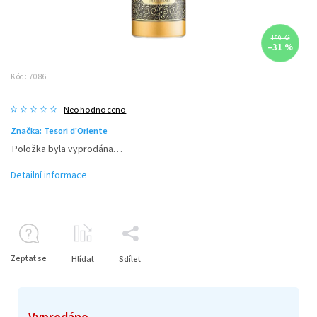
159 Kč
–31 %
Kód:
7086
Neohodnoceno
Značka:
Tesori d'Oriente
Položka byla vyprodána…
Detailní informace
Zeptat se
Hlídat
Sdílet
Vyprodáno