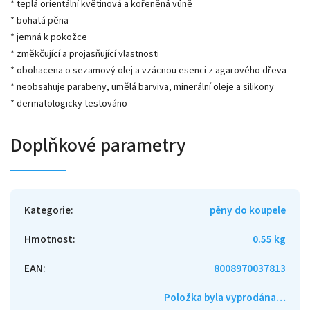
* teplá orientální květinová a kořeněná vůně
* bohatá pěna
* jemná k pokožce
* změkčující a projasňující vlastnosti
* obohacena o sezamový olej a vzácnou esenci z agarového dřeva
* neobsahuje parabeny, umělá barviva, minerální oleje a silikony
* dermatologicky testováno
Doplňkové parametry
Kategorie
:
pěny do koupele
Hmotnost
:
0.55 kg
EAN
:
8008970037813
Položka byla vyprodána…