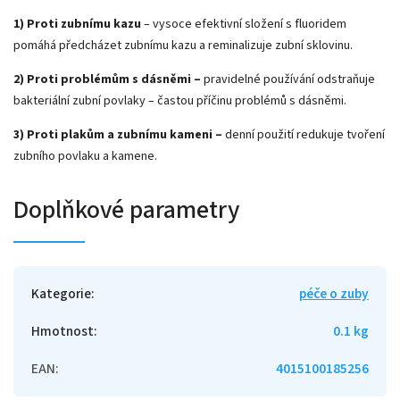
1) Proti zubnímu kazu
– vysoce efektivní složení s fluoridem
pomáhá předcházet zubnímu kazu a reminalizuje zubní sklovinu.
2) Proti problémům s dásněmi –
pravidelné používání odstraňuje
bakteriální zubní povlaky – častou příčinu problémů s dásněmi.
3) Proti plakům a zubnímu kameni –
denní použití redukuje tvoření
zubního povlaku a kamene.
Doplňkové parametry
Kategorie
:
péče o zuby
Hmotnost
:
0.1 kg
EAN
:
4015100185256