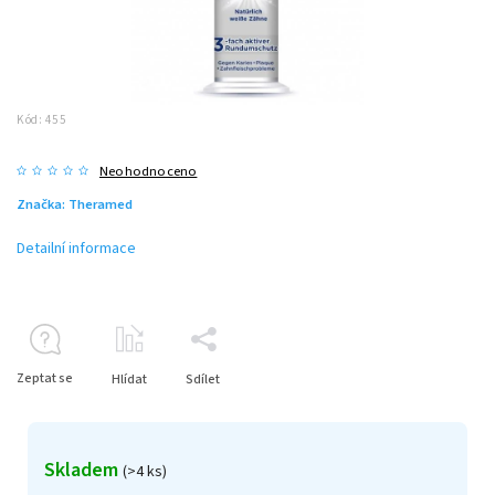
Kód:
455
Neohodnoceno
Značka:
Theramed
Detailní informace
Zeptat se
Hlídat
Sdílet
Skladem
(>4 ks)