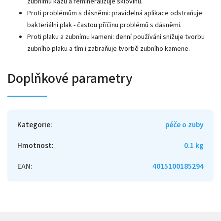
zubnímu kazu a remineralizuje sklovinu.
Proti problémům s dásněmi: pravidelná aplikace odstraňuje
bakteriální plak - častou příčinu problémů s dásněmi.
Proti plaku a zubnímu kameni: denní používání snižuje tvorbu
zubního plaku a tím i zabraňuje tvorbě zubního kamene.
Doplňkové parametry
Kategorie
:
péče o zuby
Hmotnost
:
0.1 kg
EAN
:
4015100185294