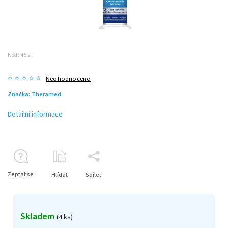
Kód:
452
Neohodnoceno
Značka:
Theramed
Detailní informace
Zeptat se
Hlídat
Sdílet
Skladem
(4 ks)