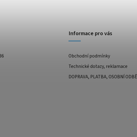
Informace pro vás
36
Obchodní podmínky
Technické dotazy, reklamace
DOPRAVA, PLATBA, OSOBNÍ ODB