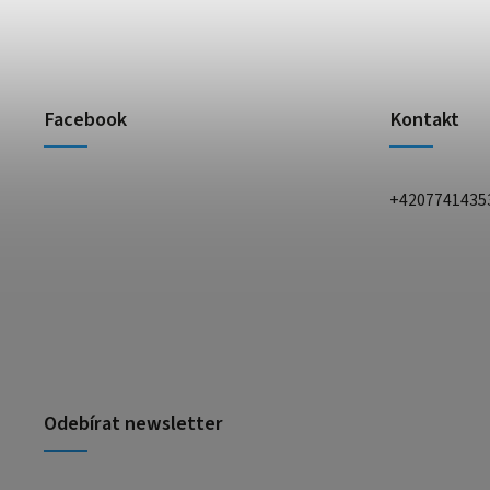
Facebook
Kontakt
+4207741435
Odebírat newsletter