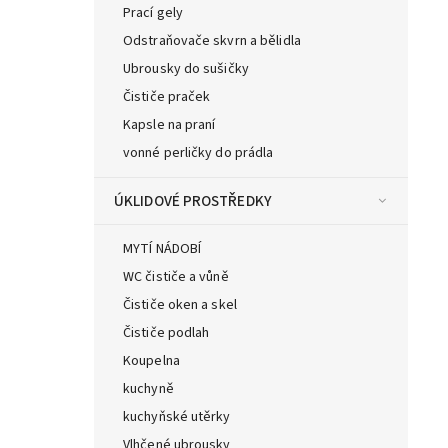
Prací gely
Odstraňovače skvrn a bělidla
Ubrousky do sušičky
Čističe praček
Kapsle na praní
vonné perličky do prádla
ÚKLIDOVÉ PROSTŘEDKY
MYTÍ NÁDOBÍ
WC čističe a vůně
Čističe oken a skel
Čističe podlah
Koupelna
kuchyně
kuchyňské utěrky
Vlhčené ubrousky