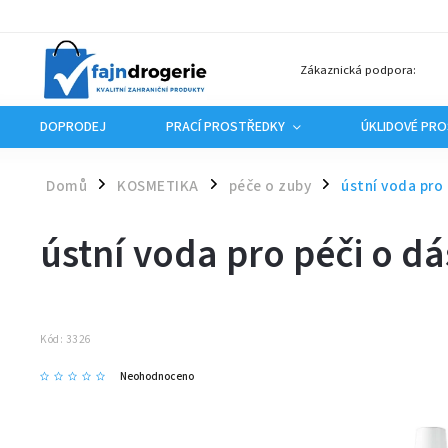
Zákaznická podpora:
DOPRODEJ
PRACÍ PROSTŘEDKY
ÚKLIDOVÉ PR
Domů
KOSMETIKA
péče o zuby
ústní voda pro
/
/
/
ústní voda pro péči o d
Kód:
3326
Neohodnoceno