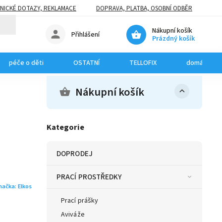
NICKÉ DOTAZY, REKLAMACE
DOPRAVA, PLATBA, OSOBNÍ ODBĚR
Nákupní košík
Přihlášení
Prázdný košík
péče o děti
OSTATNÍ
TELLOFIX
domácí mazl
Nákupní košík
Kategorie
DOPRODEJ
PRACÍ PROSTŘEDKY
načka:
Elkos
Prací prášky
Aviváže