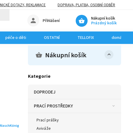
NICKÉ DOTAZY, REKLAMACE
DOPRAVA, PLATBA, OSOBNÍ ODBĚR
Nákupní košík
Přihlášení
Prázdný košík
péče o děti
OSTATNÍ
TELLOFIX
domácí mazl
Nákupní košík
Kategorie
DOPRODEJ
PRACÍ PROSTŘEDKY
Prací prášky
WaschKönig
Aviváže