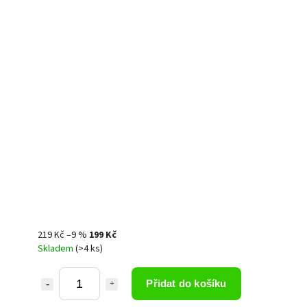
219 Kč
–9 %
199 Kč
Skladem
(>4 ks)
Přidat do košíku