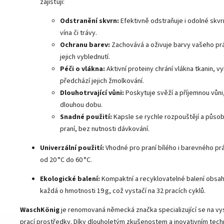
zajišťují:
Odstranění skvrn:
Efektivně odstraňuje i odolné skvr
vína či trávy.
Ochranu barev:
Zachovává a oživuje barvy vašeho prá
jejich vyblednutí.
Péči o vlákna:
Aktivní proteiny chrání vlákna tkanin, vyh
předchází jejich žmolkování.
Dlouhotrvající vůni:
Poskytuje svěží a příjemnou vůni
dlouhou dobu.
Snadné použití:
Kapsle se rychle rozpouštějí a působ
praní, bez nutnosti dávkování.
Univerzální použití:
Vhodné pro praní bílého i barevného prá
od 20 °C do 60 °C.
Ekologické balení:
Kompaktní a recyklovatelné balení obsahu
každá o hmotnosti 19 g, což vystačí na 32 pracích cyklů.
WaschKönig
je renomovaná německá značka specializující se na vys
prací prostředky. Díky dlouholetým zkušenostem a inovativním tech