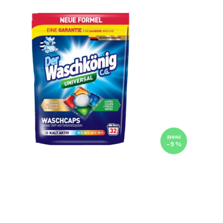
219 Kč
–9 %