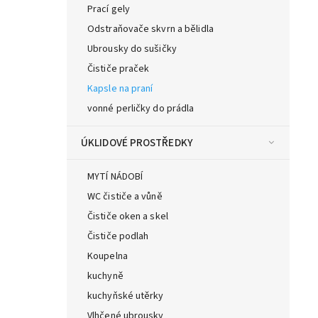
Prací gely
Odstraňovače skvrn a bělidla
Ubrousky do sušičky
Čističe praček
Kapsle na praní
vonné perličky do prádla
ÚKLIDOVÉ PROSTŘEDKY
MYTÍ NÁDOBÍ
WC čističe a vůně
Čističe oken a skel
Čističe podlah
Koupelna
kuchyně
kuchyňské utěrky
Vlhčené ubrousky