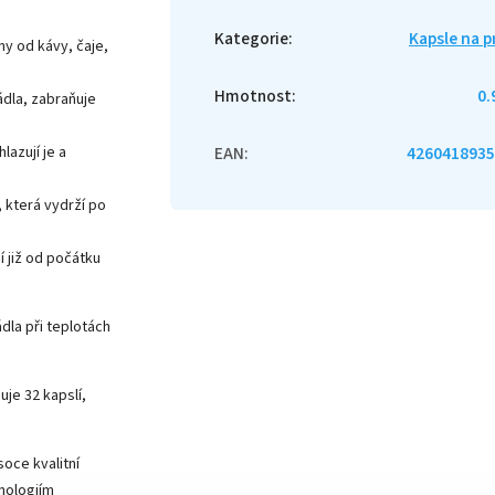
Kategorie
:
Kapsle na p
ny od kávy, čaje,
Hmotnost
:
0.
dla, zabraňuje
lazují je a
EAN
:
4260418935
, která vydrží po
í již od počátku
dla při teplotách
je 32 kapslí,
oce kvalitní
nologiím