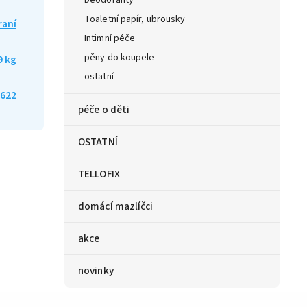
Deodoranty
Toaletní papír, ubrousky
raní
Intimní péče
pěny do koupele
9 kg
ostatní
622
péče o děti
OSTATNÍ
TELLOFIX
domácí mazlíčci
akce
novinky