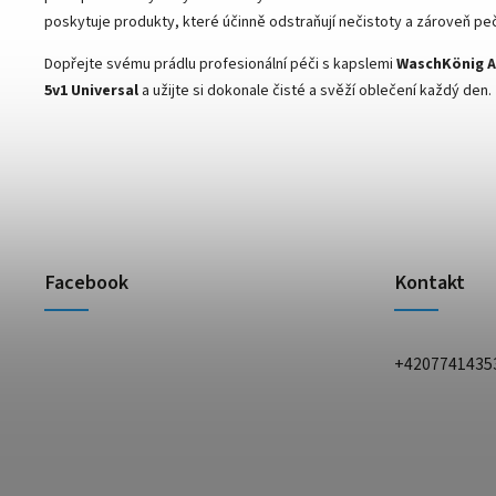
poskytuje produkty, které účinně odstraňují nečistoty a zároveň peč
Dopřejte svému prádlu profesionální péči s kapslemi
WaschKönig A
5v1 Universal
a užijte si dokonale čisté a svěží oblečení každý den.
Facebook
Kontakt
+4207741435