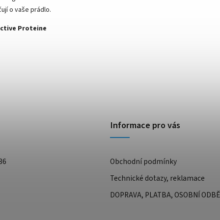
ují o vaše prádlo.
ctive Proteine
Informace pro vás
36
Obchodní podmínky
Technické dotazy, reklamace
DOPRAVA, PLATBA, OSOBNÍ ODB