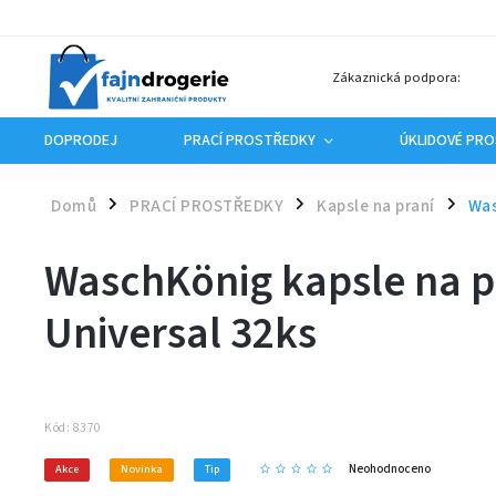
Zákaznická podpora:
DOPRODEJ
PRACÍ PROSTŘEDKY
ÚKLIDOVÉ PR
Domů
PRACÍ PROSTŘEDKY
Kapsle na praní
Was
/
/
/
WaschKönig kapsle na pr
Universal 32ks
Kód:
8370
Neohodnoceno
Akce
Novinka
Tip