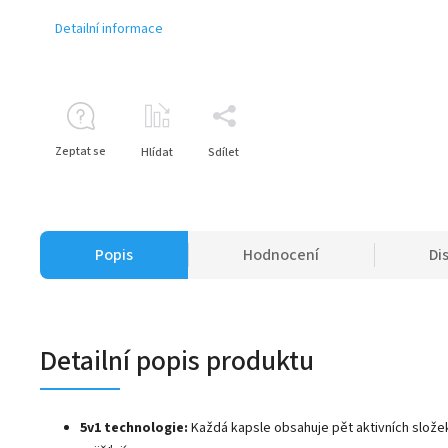
Detailní informace
Zeptat se
Hlídat
Sdílet
Popis
Hodnocení
Di
Detailní popis produktu
5v1 technologie:
Každá kapsle obsahuje pět aktivních slože