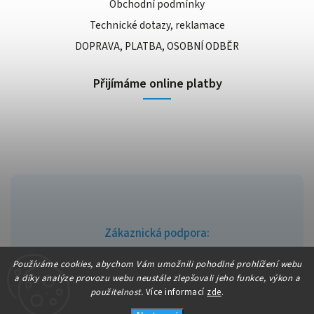
Obchodní podmínky
Technické dotazy, reklamace
DOPRAVA, PLATBA, OSOBNÍ ODBĚR
Přijímáme online platby
Zákaznická podpora:
info@fajndrogerie.cz
Používáme cookies, abychom Vám umožnili pohodlné prohlížení webu
a díky analýze provozu webu neustále zlepšovali jeho funkce, výkon a
použitelnost.
Více informací
zde
.