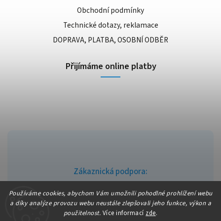
Obchodní podmínky
Technické dotazy, reklamace
DOPRAVA, PLATBA, OSOBNÍ ODBĚR
Přijímáme online platby
Zákaznická podpora:
info@fajndrogerie.cz
Používáme cookies, abychom Vám umožnili pohodlné prohlížení webu
a díky analýze provozu webu neustále zlepšovali jeho funkce, výkon a
použitelnost.
Více informací
zde
.