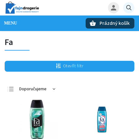
Prázdný košík
Hledat
Fa
Otevřít filtr
Doporučujeme
Nejlevnější
Nejdražší
Nejprodávanější
Abecedně