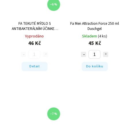
–6 %
FA TEKUTÉ MÝDLO S
Fa Men Attraction Force 250 ml
ANTIBAKTERÁLNÍM ÚČINKEM
Duschgel
250ML LIMETKA
Vyprodáno
Skladem
(4 ks)
46 Kč
45 Kč
Detail
Do košíku
–7 %