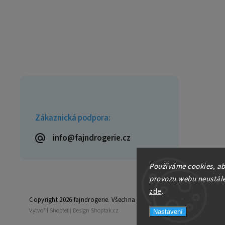
Zákaznická podpora:
info@fajndrogerie.cz
Používáme cookies, ab
provozu webu neustále 
zde
.
Copyright 2026
fajndrogerie
. Všechna práva vyhrazena.
Vytvořil
Shoptet
| Design
Shoptak.cz
Nastavení