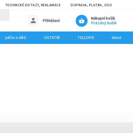
TECHNICKÉ DOTAZY, REKLAMACE
DOPRAVA, PLATBA, OSOBNÍ ODBĚR
Nákupní košík
Přihlášení
Prázdný košík
péče o děti
OSTATNÍ
TELLOFIX
domácí mazl