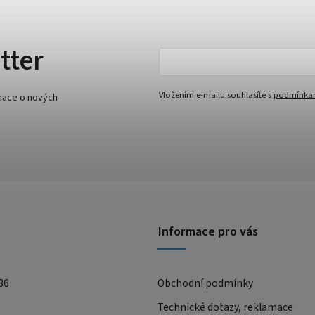
tter
Vložením e-mailu souhlasíte s
podmínkam
rmace o nových
Informace pro vás
36
Obchodní podmínky
Technické dotazy, reklamace