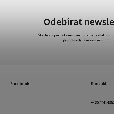
Odebírat newsle
Vložte svůj e-mail a my vám budeme zasílat info
produktech na našem e-shopu.
Facebook
Kontakt
+4207741435