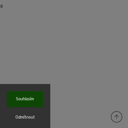
ĚR
Souhlasím
Odmítnout