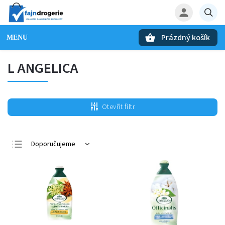
Prázdný košík
Hledat
L ANGELICA
Otevřít filtr
Doporučujeme
Nejlevnější
Nejdražší
Nejprodávanější
Abecedně