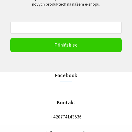
nových produktech na našem e-shopu.
Vložením e-mailu souhlasíte s
podmínkami ochrany osobních údajů
Přihlásit se
Facebook
Kontakt
+420774143536