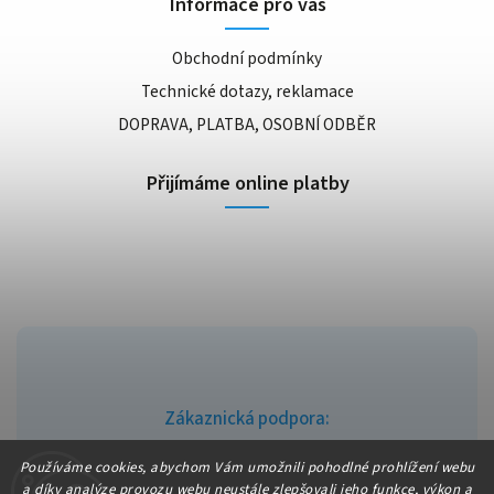
Informace pro vás
Obchodní podmínky
Technické dotazy, reklamace
DOPRAVA, PLATBA, OSOBNÍ ODBĚR
Přijímáme online platby
Zákaznická podpora:
info@fajndrogerie.cz
Používáme cookies, abychom Vám umožnili pohodlné prohlížení webu
a díky analýze provozu webu neustále zlepšovali jeho funkce, výkon a