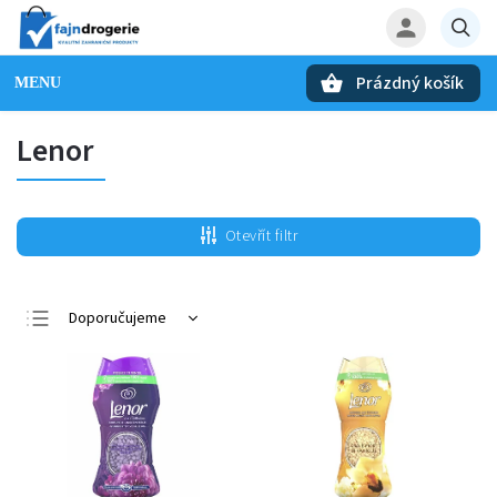
Prázdný košík
Hledat
Lenor
Otevřít filtr
Doporučujeme
Nejlevnější
Nejdražší
Nejprodávanější
Abecedně