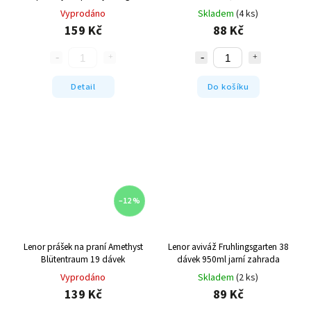
Vyprodáno
Skladem
(4 ks)
159 Kč
88 Kč
Detail
Do košíku
–12 %
Lenor prášek na praní Amethyst
Lenor aviváž Fruhlingsgarten 38
Blütentraum 19 dávek
dávek 950ml jarní zahrada
Vyprodáno
Skladem
(2 ks)
139 Kč
89 Kč