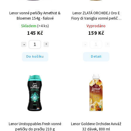
Lenor vonné perličky Amethist &
Lenor ZLATÁ ORCHIDEJ Oro E
Bloemen 154g - fialové
Fiory di Vaniglia vonné perličky
do pračky 210g
Skladem
(>4 ks)
Vyprodáno
145 Kč
159 Kč
Do košíku
Detail
Lenor Unstoppables Fresh vonné
Lenor Goldene Orchidee Aviváž
perličky do pračky 210 g
32 dávek, 800 ml