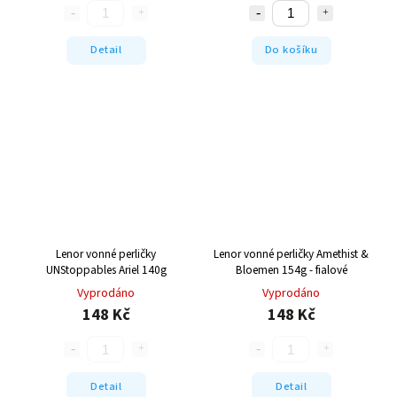
Detail
Do košíku
Lenor vonné perličky
Lenor vonné perličky Amethist &
UNStoppables Ariel 140g
Bloemen 154g - fialové
Vyprodáno
Vyprodáno
148 Kč
148 Kč
Detail
Detail