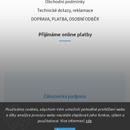
Obchodní podmínky
Technické dotazy, reklamace
DOPRAVA, PLATBA, OSOBNÍ ODBĚR
Přijímáme online platby
Zákaznická podpora:
info@fajndrogerie.cz
Používáme cookies, abychom Vám umožnili pohodlné prohlížení webu
a díky analýze provozu webu neustále zlepšovali jeho funkce, výkon a
použitelnost.
Více informací
zde
.