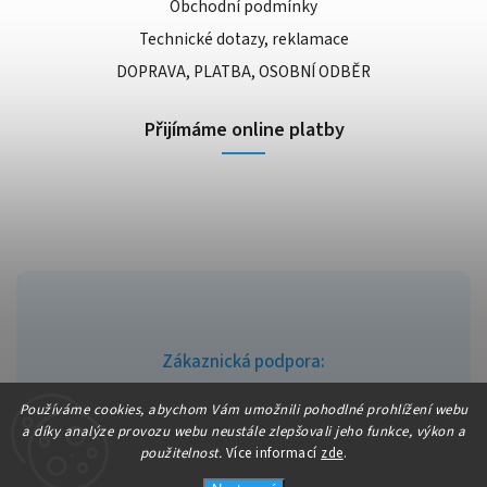
Obchodní podmínky
Technické dotazy, reklamace
DOPRAVA, PLATBA, OSOBNÍ ODBĚR
Přijímáme online platby
Zákaznická podpora:
info@fajndrogerie.cz
Používáme cookies, abychom Vám umožnili pohodlné prohlížení webu
a díky analýze provozu webu neustále zlepšovali jeho funkce, výkon a
použitelnost.
Více informací
zde
.