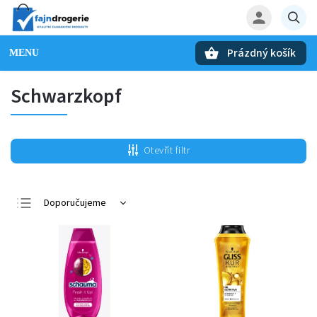
Prázdný košík
Hledat
Schwarzkopf
Otevřít filtr
Doporučujeme
Nejlevnější
Nejdražší
Nejprodávanější
Abecedně