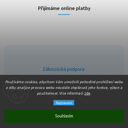
Přijímáme online platby
Zákaznická podpora:
info@fajndrogerie.cz
Používáme cookies, abychom Vám umožnili pohodlné prohlížení webu
a díky analýze provozu webu neustále zlepšovali jeho funkce, výkon a
použitelnost.
Více informací
zde
.
Nastavení
Copyright 2026
fajndrogerie
. Všechna práva vyhrazena.
Vytvořil
Shoptet
| Design
Shoptak.cz
Souhlasím