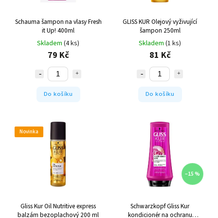
Schauma šampon na vlasy Fresh
GLISS KUR Olejový vyživující
it Up! 400ml
šampon 250ml
Skladem
(4 ks)
Skladem
(1 ks)
79 Kč
81 Kč
Do košíku
Do košíku
Novinka
–15 %
Gliss Kur Oil Nutritive express
Schwarzkopf Gliss Kur
balzám bezoplachový 200 ml
kondicionér na ochranu