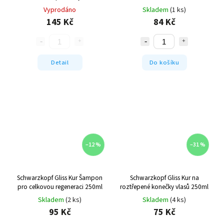
dlouhých vlasů 200ml
Vyprodáno
Skladem
(1 ks)
145 Kč
84 Kč
Detail
Do košíku
–12 %
–31 %
Schwarzkopf Gliss Kur Šampon
Schwarzkopf Gliss Kur na
pro celkovou regeneraci 250ml
roztřepené konečky vlasů 250ml
Skladem
(2 ks)
Skladem
(4 ks)
95 Kč
75 Kč