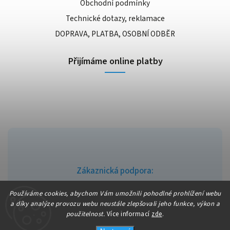
Obchodní podmínky
Technické dotazy, reklamace
DOPRAVA, PLATBA, OSOBNÍ ODBĚR
Přijímáme online platby
Zákaznická podpora:
info@fajndrogerie.cz
Používáme cookies, abychom Vám umožnili pohodlné prohlížení webu
a díky analýze provozu webu neustále zlepšovali jeho funkce, výkon a
použitelnost.
Více informací
zde
.