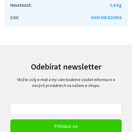
Hmotnost
:
0.8 kg
EAN
:
8435495820956
Odebírat newsletter
Vložte svůj e-mail a my vám budeme zasílat informace o
nových produktech na našem e-shopu.
Vložením e-mailu souhlasíte s
podmínkami ochrany osobních údajů
Přihlásit se