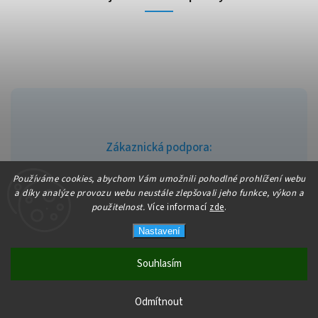
Zákaznická podpora:
info@fajndrogerie.cz
Používáme cookies, abychom Vám umožnili pohodlné prohlížení webu
a díky analýze provozu webu neustále zlepšovali jeho funkce, výkon a
použitelnost.
Více informací
zde
.
Nastavení
Copyright 2026
fajndrogerie
. Všechna práva vyhrazena.
Vytvořil
Shoptet
| Design
Shoptak.cz
Souhlasím
Odmítnout