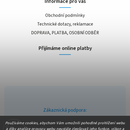
Informace pro vás
Obchodní podmínky
Technické dotazy, reklamace
DOPRAVA, PLATBA, OSOBNÍ ODBĚR
Přijímáme online platby
Zákaznická podpora:
info@fajndrogerie.cz
Používáme cookies, abychom Vám umožnili pohodlné prohlížení webu
a díky analýze provozu webu neustále zlepšovali jeho funkce, výkon a