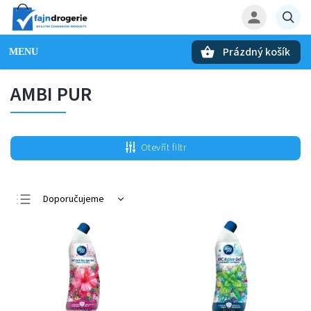
Prázdný košík
Hledat
AMBI PUR
Otevřít filtr
Doporučujeme
Nejlevnější
Nejdražší
Nejprodávanější
Abecedně