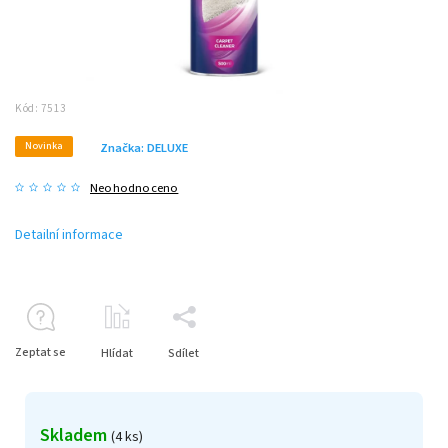
Kód:
7513
Novinka
Značka:
DELUXE
Neohodnoceno
Detailní informace
Zeptat se
Hlídat
Sdílet
Skladem
(4 ks)