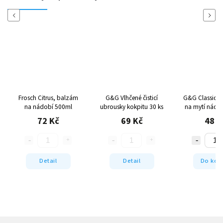
Previous
Next
Frosch Citrus, balzám
G&G Vlhčené čisticí
G&G Classic k
na nádobí 500ml
ubrousky kokpitu 30 ks
na mytí nádo
72 Kč
69 Kč
48 K
Detail
Detail
Do koš