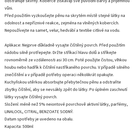
odstraňuje skvrny. Koberce získávají své původní barvy a příjemnou
vůni.
Před použitím vyzkoušejte pěnu na skrytém místě stejné látky na
odolnost a nepříznivé reakce, zejména na vlněných kobercích.
Nepoužívejte na samet, velur, hedvábí a textilie citlivé na vodu.
Aplikace: Nejprve důkladně vysajte čištěný povrch. Před použitím
nádobu silně protřepejte. Držte stříkací hlavu dolů a stříkejte
rovnoměrně ze vzdálenosti asi 30 cm. Poté použijte čistou, vlhkou
houbu nebo hadřík k čištění nastříkaného povrchu. V případě silného
znečištění a v případě potřeby operaci několikrát opakujte.
Kuchyňskou utěrkou absorbujte přebytečnou pěnu a odstraňte
zbytky čištění, aby se nevsákly zpět do látky. Po úplném zaschnutí
látky vysajte čištěný povrch.
Složení: méně než 5% neiontové povrchově aktivní látky, parfémy,
LINALOOL, CITRAL, BENZOATE SODNÝ.
Datum spotřeby je uvedeno na obalu.
Kapacita: 500ml