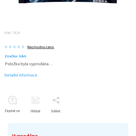
Kód:
7424
Neohodnoceno
Značka:
G&G
Položka byla vyprodána…
Detailní informace
Zeptat se
Hlídat
Sdílet
Vyprodáno