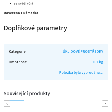
se svěží vůní
Dovezeno z Německa
Doplňkové parametry
Kategorie
:
ÚKLIDOVÉ PROSTŘEDKY
Hmotnost
:
0.1 kg
Položka byla vyprodána…
Související produkty
Previous
Next