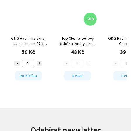
–28 %
G&G Hadřík na okna,
Top Cleaner pěnový
G&G Hadr na
skla a zrcadla 37 x
čistič na trouby a grily
Color 2
38cm, 1 ks
400ml
59 Kč
48 Kč
39 K
Do košíku
Detail
Detai
Odebírat newsletter