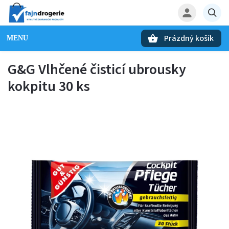
Prázdný košík
Hledat
G&G Vlhčené čisticí ubrousky
kokpitu 30 ks