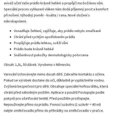
aviváž učiní Vaše prádlo krásně hebké a propůjčí mu božskou vůni.
Speciální proces vyhlazení vláken Vám dodá příjemný pocit a komfort
při nošení. Výhodný poměr - kvalita / cena. Nové složení s
mikrokapslemi.
Usnadňuje žehlení, zajišťuje, aby prádlo nebylo zmačkané
Chrání před rychlým opotřebením prádla
Propůjčuje prádlu lehkou, svěží vůni
Prádlo bude krásně hebké
Snášenlivost pokožky dermatologicky potvrzena
Obsah: 1,5L, 50 dávek. Vyrobeno v Německu.
Varování Uchovávejte mimo dosah dětí. Zabraňte kontaktu s očima.
Pokud se výrobek dostane do očí, důkladně je vypláchněte vodou.
Zvýšená bezpečnost pro děti: Obsahuje speciální hořkou látku, která
chrání před náhodným požitím. Aplikace a použití Postupujte podle
pokynů pro ošetřování textilií. Před použitím protřepejte.
Nepoužívejte přímo na prádlo. Pomocí uzávěru (1 uzávěr = 40 ml)
nalijte změkčovadlo přímo do přihrádky na změkčovadlo v pračce.