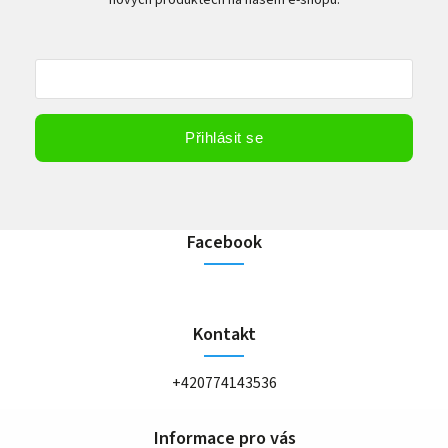
nových produktech na našem e-shopu.
Vložením e-mailu souhlasíte s
podmínkami ochrany osobních údajů
Přihlásit se
Facebook
Kontakt
+420774143536
Informace pro vás