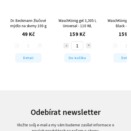
Dr. Beckmann žlučové
WaschKönig gel 3,305 L
WaschKönig ge
mýdlo na skvrny 100 g
Universal - 110 WL
Black - 9
49 Kč
159 Kč
159 
Detail
Do košíku
Detai
Odebírat newsletter
Vložte svůj e-mail a my vám budeme zasílat informace o