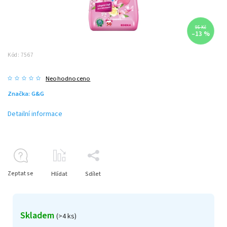
95 Kč
–13 %
Kód:
7567
Neohodnoceno
Značka:
G&G
Detailní informace
Zeptat se
Hlídat
Sdílet
Skladem
(>4 ks)