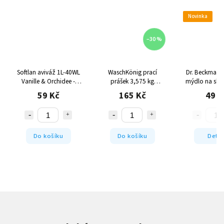
Novinka
–30 %
Softlan aviváž 1L-40WL
WaschKönig prací
Dr. Beckmann
Vanille & Orchidee -
prášek 3,575 kg
mýdlo na skvr
oranžová
Universal - 55WL
59 Kč
165 Kč
49 K
Do košíku
Do košíku
Detai