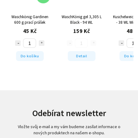
Waschkönig Gardinen
WaschKönig gel 3,305 L
Kuschelweich a
600 g prací prášek
Black - 94 WL
- 38 WL Wilde Vaille -
žlutá
45 Kč
159 Kč
48 K
Do košíku
Detail
Do koš
Odebírat newsletter
Vložte svůj e-mail a my vám budeme zasílat informace o
nových produktech na našem e-shopu.