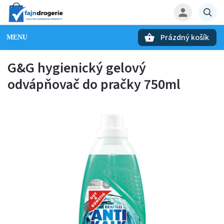
Prázdný košík
Hledat
G&G hygienický gelový
odvápňovač do pračky 750ml