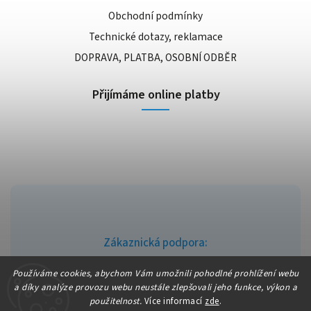
Obchodní podmínky
Technické dotazy, reklamace
DOPRAVA, PLATBA, OSOBNÍ ODBĚR
Přijímáme online platby
Zákaznická podpora:
info@fajndrogerie.cz
Používáme cookies, abychom Vám umožnili pohodlné prohlížení webu
a díky analýze provozu webu neustále zlepšovali jeho funkce, výkon a
použitelnost.
Více informací
zde
.