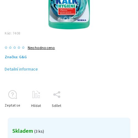
Kód:
7408
Neohodnoceno
Značka:
G&G
Detailní informace
Zeptat se
Hlídat
Sdílet
Skladem
(3 ks)