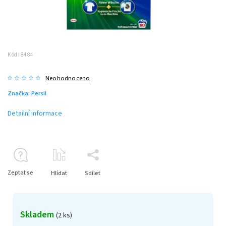
Kód:
8484
Neohodnoceno
Značka:
Persil
Detailní informace
Zeptat se
Hlídat
Sdílet
Skladem
(2 ks)