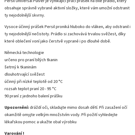
Persil Universal Pulver je vynikající prací prášek na bílé prádlo, který
obsahuje správně vybrané aktivní složky, které vám umožní odstranit
ty nejodolnější skvrny.
Vysoce účinný prášek Persil proniká hluboko do vláken, aby odstranil i
ty nejodolnější nečistoty. Prádlo si zachovává trvalou svěžest, díky
které oblečení voní jako čerstvě vyprané i po dlouhé době.
Německá technologie
určeno pro praní bílých tkanin
šetrný k tkaninám
dlouhotrvající svěžest
účinný při nízké teplotě od 20 °C
rozsah teplot praní 20 - 95 °C
90 praní z jednoho balení prášku
Upozornění:
dráždí oči, skladujte mimo dosah dětí. Při zasažení očí
okamžitě omyjte velkým množstvím vody. Při požití vyhledejte
lékařskou pomoc a ukažte obal výrobku
Varování !