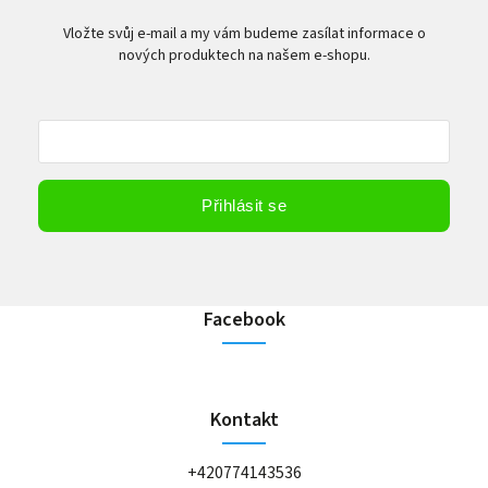
Vložte svůj e-mail a my vám budeme zasílat informace o
nových produktech na našem e-shopu.
Vložením e-mailu souhlasíte s
podmínkami ochrany osobních údajů
Přihlásit se
Facebook
Kontakt
+420774143536