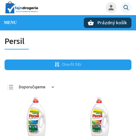
Prázdný košík
Hledat
Persil
Otevřít filtr
Doporučujeme
Nejlevnější
Nejdražší
Nejprodávanější
Abecedně