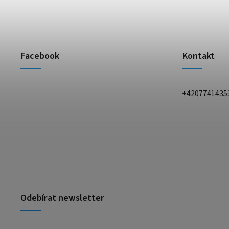
Facebook
Kontakt
+4207741435
Odebírat newsletter