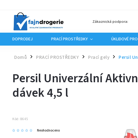
Zákaznická podpora:
DOPRODEJ
PRACÍ PROSTŘEDKY
ÚKLIDOVÉ PR
Domů
PRACÍ PROSTŘEDKY
Prací gely
Persil Un
/
/
/
Persil Univerzální Aktivn
dávek 4,5 l
Kód:
8645
Neohodnoceno