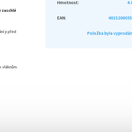
Hmotnost
:
4.
y zaschlé
EAN
:
4015200035
ní ji před
Položka byla vyprod
 k vláknům.