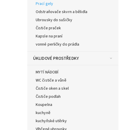
Prací gely
Odstraňovače skvrn a bělidla
Ubrousky do sušičky
Čističe praček
Kapsle na praní
vonné perličky do prádla
ÚKLIDOVÉ PROSTŘEDKY
MYTÍ NÁDOBÍ
WC čističe a vůně
Čističe oken a skel
Čističe podlah
Koupelna
kuchyně
kuchyňské utěrky
Vlhčené ubrousky