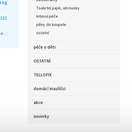
Deodoranty
8 kg
Toaletní papír, ubrousky
Intimní péče
222
pěny do koupele
ána…
ostatní
péče o děti
OSTATNÍ
TELLOFIX
domácí mazlíčci
akce
novinky