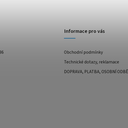
Informace pro vás
36
Obchodní podmínky
Technické dotazy, reklamace
DOPRAVA, PLATBA, OSOBNÍ ODB