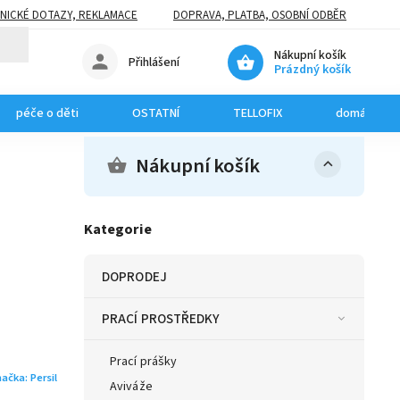
NICKÉ DOTAZY, REKLAMACE
DOPRAVA, PLATBA, OSOBNÍ ODBĚR
Nákupní košík
Přihlášení
Prázdný košík
péče o děti
OSTATNÍ
TELLOFIX
domácí mazl
Nákupní košík
Kategorie
DOPRODEJ
PRACÍ PROSTŘEDKY
Prací prášky
načka:
Persil
Aviváže