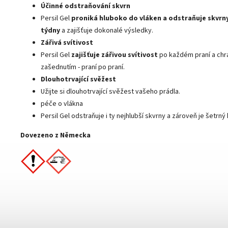
Účinné odstraňování skvrn
Persil Gel
proniká hluboko do vláken a odstraňuje skvrn
týdny
a zajišťuje dokonalé výsledky.
Zářivá svítivost
Persil Gel
zajišťuje zářivou svítivost
po každém praní a chrá
zašednutím - praní po praní.
Dlouhotrvající svěžest
Užijte si dlouhotrvající svěžest vašeho prádla.
péče o vlákna
Persil Gel odstraňuje i ty nejhlubší skvrny a zároveň je šetrný
Dovezeno z Německa