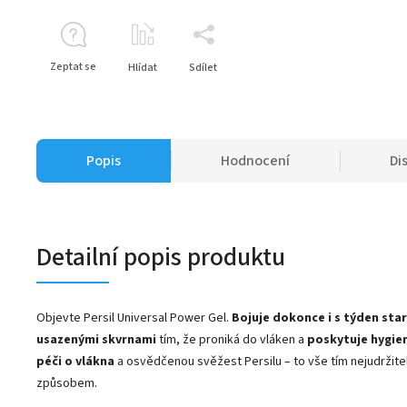
Zeptat se
Hlídat
Sdílet
Popis
Hodnocení
Di
Detailní popis produktu
Objevte Persil Universal Power Gel.
Bojuje dokonce i s týden sta
usazenými skvrnami
tím, že proniká do vláken a
poskytuje hygien
péči o vlákna
a osvědčenou svěžest Persilu – to vše tím nejudržite
způsobem.