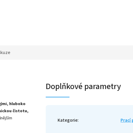
skuze
Doplňkové parametry
rými, hluboko
ickou čistotu,
lnějším
Kategorie
:
Prací 