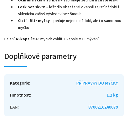
Ochrana skla a stříbra
– zabraňuje šednutí a ztrátě lesku
Lesk bez skvrn
– leštidlo obsažené v kapsli zajistí nádobí i
sklenicím zářivý výsledek bez šmouh
Čistí i filtr myčky
– pečuje nejen o nádobí, ale i o samotnou
myčku
Balení
45 kapslí
= 45 mycích cyklů. 1 kapsle = 1 umývání.
Doplňkové parametry
Kategorie
:
PŘÍPRAVKY DO MYČKY
Hmotnost
:
1.2 kg
EAN
:
8700216240079