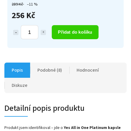
289 Kč
–11 %
256 Kč
Přidat do košíku
Popis
Podobné (8)
Hodnocení
Diskuze
Detailní popis produktu
Produkt jsem identifikoval – jde o
Yes All in One Platinum kapsle